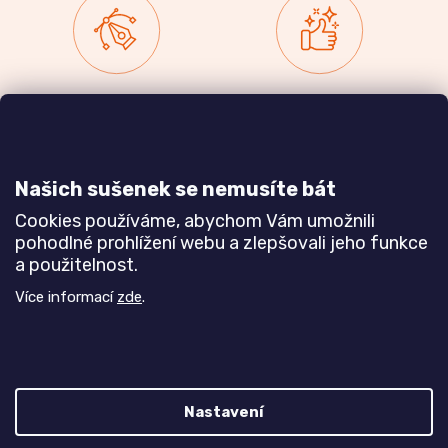
Zakázková výroba
Ověřeno
nábytku
zákazníky
a realizace interiérů
Našich sušenek se nemusíte bát
Dozvědět se více
Dozvědět se více
Cookies používáme, abychom Vám umožnili
pohodlné prohlížení webu a zlepšovali jeho funkce
a použitelnost.
Poznejte nás blíže
Více informací
zde
.
Nastavení