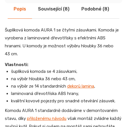
Popis
Související (8)
Podobné (8)
Di
Šuplíková komoda AURA 1 se čtyřmi zásuvkami. Komoda je
vyrobena z laminované dřevotřísky s efektními ABS
hranami. U komody je možnost výběru hloubky 36 nebo
43 cm.
Vlastnosti:
šuplíková komoda se 4 zásuvkami,
na výběr hloubka 36 nebo 43 cm,
na výběr ze 14 standardních
dekorů lamina
,
laminovaná dřevotříska ABS hrany,
kvalitní kovové pojezdy pro snadné otevírání zásuvek.
Komodu AURA 1
standardně dodáváme v demontovaném
stavu, díky
přiloženému návodu
však montáž zvládne každý
zručný kutil. Pokud si ovšem na montáž sami netroufáte,