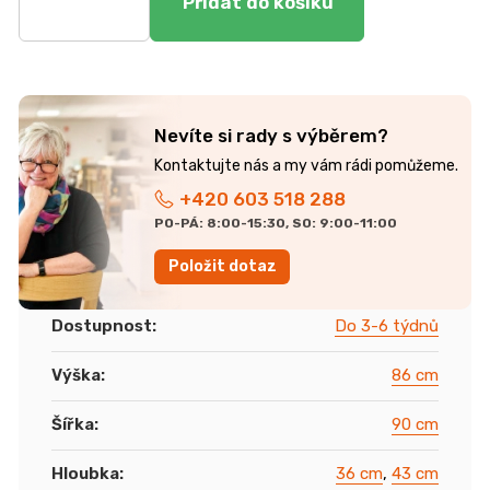
cena:
Nevíte si rady s výběrem?
+420 603 518 288
PO-PÁ: 8:00-15:30, SO: 9:00-11:00
Položit dotaz
Dostupnost
:
Do 3-6 týdnů
Výška
:
86 cm
Šířka
:
90 cm
Hloubka
:
36 cm
,
43 cm