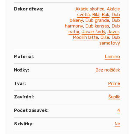
Dekor dřeva
:
Akácie skořice
,
Akácie
světlá
,
Bílá
,
Buk
,
Dub
bělený
,
Dub grande
,
Dub
harmony
,
Dub kansas
,
Dub
natur
,
Jasan šedý
,
Javor
,
Modřín latte
,
Olše
,
Dub
sametový
Materiál
:
Lamino
Nožky
:
Bez nožiček
Tvar
:
Přímé
Zavírání
:
Šuplík
Počet zásuvek
:
4
S dvířky
:
Ne