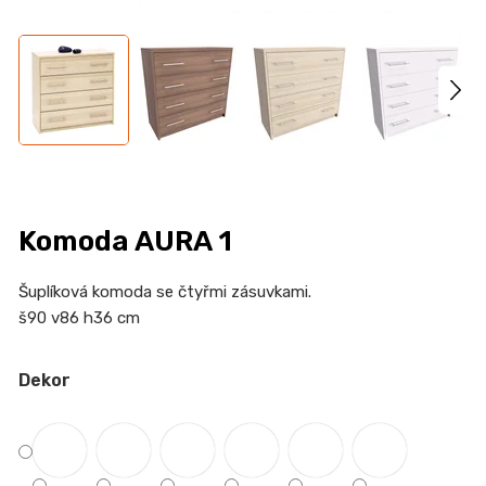
n
a
j
í
t
?
Komoda AURA 1
HLEDAT
Šuplíková komoda se čtyřmi zásuvkami.
š90 v86 h36 cm
Dekor
D
o
p
o