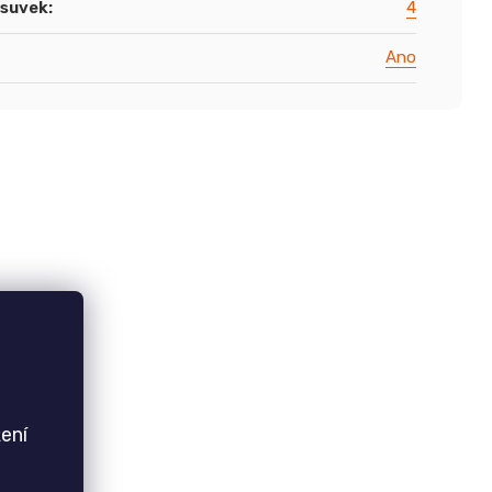
ásuvek
:
4
Ano
ení