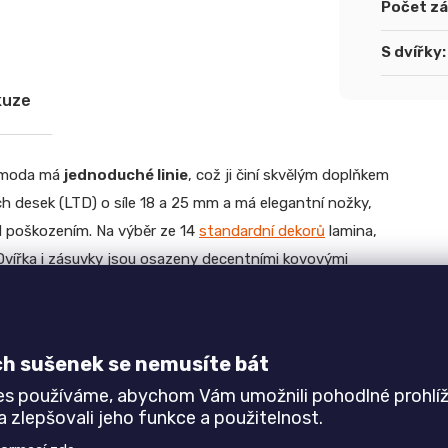
Počet z
S dvířky
:
kuze
Komoda má
jednoduché linie
, což ji činí skvělým doplňkem
h desek (LTD) o síle 18 a 25 mm a má elegantní nožky,
d poškozením. Na výběr ze 14
standardní dekorů
lamina,
 Dvířka i zásuvky jsou osazeny decentními kovovými
ána v demontu, díky
přiloženému návodu
však montáž
netroufáte, můžeme dodat komodu i smontovanou.
ch sušenek se nemusíte bát
rozměrů, kombinace dekorů, nestandardní dekory,
es používáme, abychom Vám umožnili pohodlné prohlíž
 zlepšovali jeho funkce a použitelnost.
úpravy se na nás neváhejte obrátit
s poptávkou
. Jsme
 vašim individuálním potřebám.