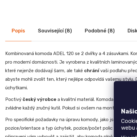
CREATIV
28
070
Kč
Popis
Související (8)
Podobné (8)
Dis
Kombinovaná komoda ADEL 120 se 2 dvířky a 4 zásuvkami. 
pro moderní domácnosti. Je vyrobena z kvalitních laminovanýc
které nejenže dodávají šarm, ale také
chrání
vaši podlahu pře
abyste mohli zvolit ten, který nejlépe odpovídá vašemu stylu.
úchytkami.
Poctivý
český výrobce
a kvalitní materiál. Komoda je dodáv
zvládne každý zručný kutil. Pokud si ovšem na montáž sami 
Naši
Pro specifické požadavky na úpravu komody, jako jsou změny 
Cooki
webu a
pozice/orientace a typ úchytek, pozice/počet polic nebo jiné 
připraveni vám vyhovět a zajistit, aby komoda plně odpovídala