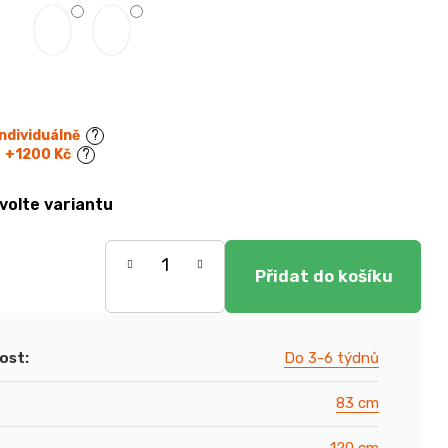
Individuálně
?
+1200 Kč
?
volte variantu
ost
:
Do 3-6 týdnů
83 cm