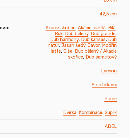
120 cm
42,5 cm
řeva
:
Akácie skořice
,
Akácie světlá
,
Bílá
,
Buk
,
Dub bělený
,
Dub grande
,
Dub harmony
,
Dub kansas
,
Dub
natur
,
Jasan šedý
,
Javor
,
Modřín
latte
,
Olše
,
Dub bělený / Akácie
skořice
,
Dub sametový
Lamino
S nožičkami
Přímé
Dvířka
,
Kombinace
,
Šuplík
ADEL