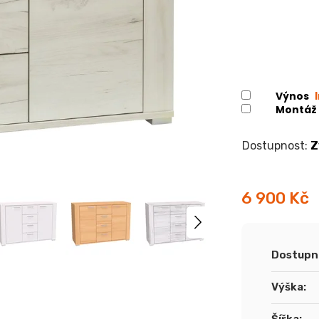
Výnos
Montáž
Z
6 900 Kč
Měrná
cena:
Dostupn
Výška
: