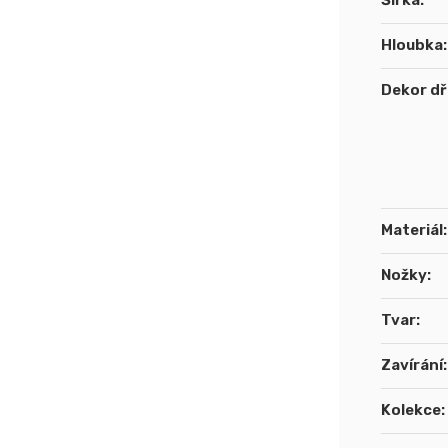
Šířka
:
Hloubka
:
Dekor d
Materiál
:
Nožky
:
Tvar
:
Zavírání
:
Kolekce
: