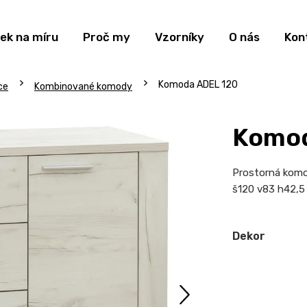
ek na míru
Proč my
Vzorníky
O nás
Kon
Komoda ADEL 120
ce
Kombinované komody
Komod
Prostorná komod
š120 v83 h42,5
Dekor