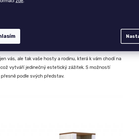
formací
zde
.
hlasím
Nast
en vás, ale tak vaše hosty a rodinu, která k vám chodí na
což vytváří jedinečný estetický zážitek. S možností
 přesně podle svých představ.