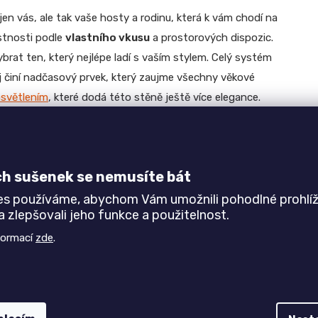
n vás, ale tak vaše hosty a rodinu, která k vám chodí na
stnosti podle
vlastního vkusu
a prostorových dispozic.
ybrat ten, který nejlépe ladí s vaším stylem. Celý systém
 činí nadčasový prvek, který zaujme všechny věkové
světlením
, které dodá této stěně ještě více elegance.
síle 18 a 25 mm s ABS hranami. Na výběr ze 14
standardní
 vašemu stylu. Kvalitní
kovové pojezdy a panty
jsou
ateriál je bez použití plastových součástek, vyjma
ch sušenek se nemusíte bát
es používáme, abychom Vám umožnili pohodlné prohlíž
 zlepšovali jeho funkce a použitelnost.
200 h42,5 cm
formací
zde
.
 cm
ířky a zásuvkou - š160 v45 h52 cm
í - š100 v160 h42,5 cm
- š59 v200 h42,5 cm