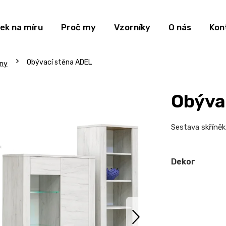
ek na míru
Proč my
Vzorníky
O nás
Kon
Obývací stěna ADEL
ny
Obýva
Sestava skříněk,
Dekor