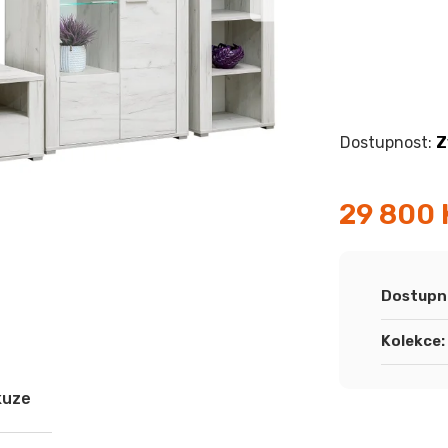
Z
29 800 
Měrná
cena:
Dostupn
Kolekce
:
kuze