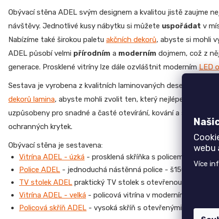
r
u
Obývací stěna ADEL svým designem a kvalitou jistě zaujme neje
č
návštěvy. Jednotlivé kusy nábytku si můžete
uspořádat
v mí
u
Nabízíme také širokou paletu
akčních dekorů
, abyste si mohli v
j
Top 6 produktů
e
ADEL působí velmi
přírodním
a
moderním
dojmem, což z něj
m
Jednolůžko NEMO
generace. Prosklené vitríny lze dále ozvláštnit moderním
LED o
e
7 750 Kč
Sestava je vyrobena z kvalitních laminovaných desek (LTD) o 
Židle GOLDA
5 235 Kč
dekorů lamina
, abyste mohli zvolit ten, který nejlépe odpovídá
JEDNOLŮŽKO
NEMO
uzpůsobeny pro snadné a časté otevírání, kování a spojovací m
TV stolek CREATIV
Naši
28 070 Kč
7
ochranných krytek.
750
Cooki
Jídelní stůl TOKIO
Kč
Obývací stěna je sestavena:
webu a
20 090 Kč
Vitrína ADEL - úzká
- prosklená skříňka s policemi - š59 v
ŽIDLE
Komoda EGON
Více in
GOLDA
Police ADEL
- jednoduchá nástěnná police - š150 v24 h20
19 700 Kč
5
TV stolek ADEL
praktický TV stolek s otevřenou policí, dv
235
Dubová jídelní židle GOLDA 2
Kč
Vitrína ADEL - velká
- policová vitrína v moderním proveden
5 235 Kč
Policová skříň ADEL
- vysoká skříň s otevřenými policemi 
TV
STOLEK