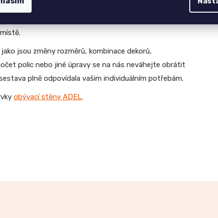
hlasím
Nast
s přehledným montážním návodem, takže montáž
etroufáte, můžete si od nás po dohodě nechat dovézt již
místě.
 jako jsou změny rozměrů, kombinace dekorů,
očet polic nebo jiné úpravy se na nás neváhejte obrátit
á sestava plně odpovídala vašim individuálním potřebám.
rvky
obývací stěny ADEL
.