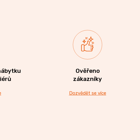
nábytku
Ověřeno
riérů
zákazníky
e
Dozvědět se více