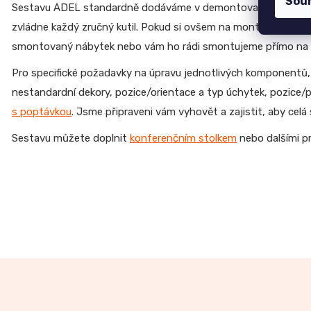
Sou
Sestavu ADEL standardně dodáváme v demontovaném stavu 
CREATIV
zvládne každý zručný kutil. Pokud si ovšem na montáž sami n
28
070
smontovaný nábytek nebo vám ho rádi smontujeme přímo na 
Kč
Pro specifické požadavky na úpravu jednotlivých komponentů,
nestandardní dekory, pozice/orientace a typ úchytek, pozice/p
s poptávkou
. Jsme připraveni vám vyhovět a zajistit, aby cel
Sestavu můžete doplnit
konferenčním stolkem
nebo dalšími p