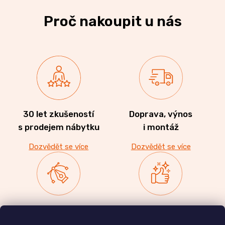
Proč nakoupit u nás
30 let zkušeností
Doprava, výnos
s prodejem nábytku
i montáž
Dozvědět se více
Dozvědět se více
Zakázková výroba
Ověřeno
nábytku
zákazníky