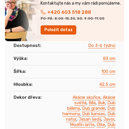
+420 603 518 288
PO-PÁ: 8:00-15:30, SO: 9:00-11:00
Položit dotaz
Dostupnost
:
Do 3-6 týdnů
Výška
:
83 cm
Šířka
:
100 cm
Hloubka
:
42,5 cm
Dekor dřeva
:
Akácie skořice
,
Akácie
světlá
,
Bílá
,
Buk
,
Dub
bělený
,
Dub grande
,
Dub
harmony
,
Dub kansas
,
Dub
natur
,
Jasan šedý
,
Javor
,
Modřín latte
,
Olše
,
Dub