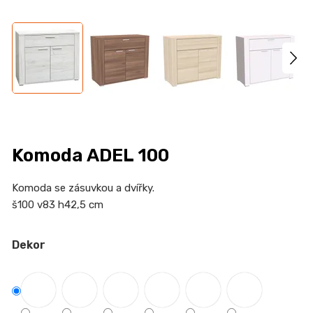
n
a
j
í
t
?
Komoda ADEL 100
HLEDAT
Komoda se zásuvkou a dvířky.
š100 v83 h42,5 cm
Dekor
D
o
p
o