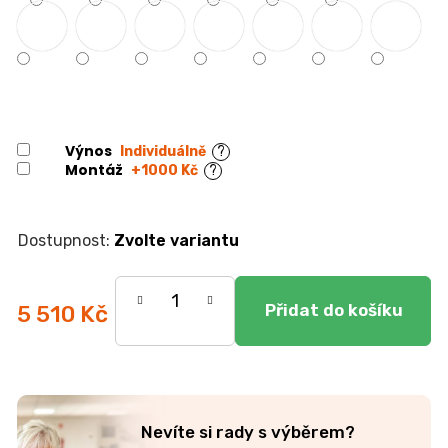
r
u
č
u
j
e
m
Výnos
e
Individuálně
?
Montáž
+1000 Kč
?
DUBOVÁ
JÍDELNÍ
Zvolte variantu
ŽIDLE
GOLDA
2
5
5 510 Kč
235
Kč
Měrná
cena:
Nevíte si rady s výběrem?