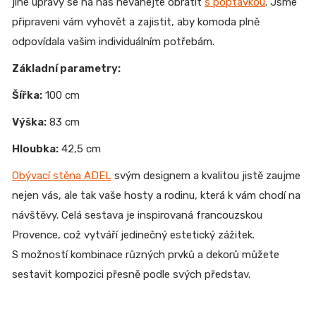
jiné úpravy se na nás neváhejte obrátit
s poptávkou
. Jsme
připraveni vám vyhovět a zajistit, aby komoda plně
odpovídala vašim individuálním potřebám.
Základní parametry:
Šířka:
100 cm
Výška:
83 cm
Hloubka:
42,5 cm
Obývací stěna ADEL
svým designem a kvalitou jistě zaujme
nejen vás, ale tak vaše hosty a rodinu, která k vám chodí na
návštěvy. Celá sestava je inspirovaná francouzskou
Provence, což vytváří jedinečný estetický zážitek.
S možností kombinace různých prvků a dekorů můžete
sestavit kompozici přesně podle svých představ.