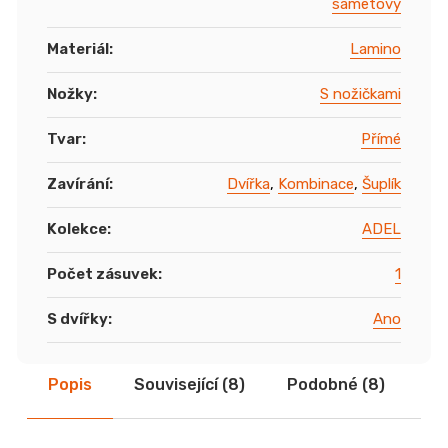
sametový
Materiál
:
Lamino
Nožky
:
S nožičkami
Tvar
:
Přímé
Zavírání
:
Dvířka
,
Kombinace
,
Šuplík
Kolekce
:
ADEL
Počet zásuvek
:
1
S dvířky
:
Ano
Popis
Související (8)
Podobné (8)
Di