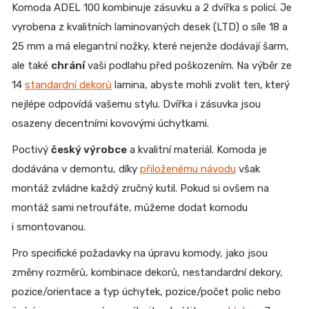
Komoda ADEL 100 kombinuje zásuvku a 2 dvířka s policí. Je
vyrobena z kvalitních laminovaných desek (LTD) o síle 18 a
25 mm a má elegantní nožky, které nejenže dodávají šarm,
ale také
chrání
vaši podlahu před poškozením. Na výběr ze
14
standardní dekorů
lamina, abyste mohli zvolit ten, který
nejlépe odpovídá vašemu stylu. Dvířka i zásuvka jsou
osazeny decentními kovovými úchytkami.
Poctivý
český výrobce
a kvalitní materiál. Komoda je
dodávána v demontu, díky
přiloženému návodu
však
montáž zvládne každý zručný kutil. Pokud si ovšem na
montáž sami netroufáte, můžeme dodat komodu
i smontovanou.
Pro specifické požadavky na úpravu komody, jako jsou
změny rozměrů, kombinace dekorů, nestandardní dekory,
pozice/orientace a typ úchytek, pozice/počet polic nebo