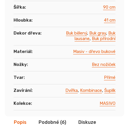
Šířka
:
90 cm
Hloubka
:
41 cm
Dekor dřeva
:
Buk bělený
,
Buk gray
,
Buk
lausane
,
Buk přírodní
Materiál
:
Masiv - dřevo bukové
Nožky
:
Bez nožiček
Tvar
:
Přímé
Zavírání
:
Dvířka
,
Kombinace
,
Šuplík
Kolekce
:
MASIVO
Popis
Podobné (6)
Diskuze