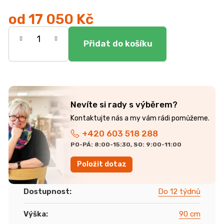
r
u
od
17 050 Kč
č
Měrná
u
j
cena:
e
m
e
Nevíte si rady s výběrem?
TV
STOLEK
CREATIV
+420 603 518 288
28
070
PO-PÁ: 8:00-15:30, SO: 9:00-11:00
Kč
Položit dotaz
Dostupnost
:
Do 12 týdnů
Výška
:
90 cm