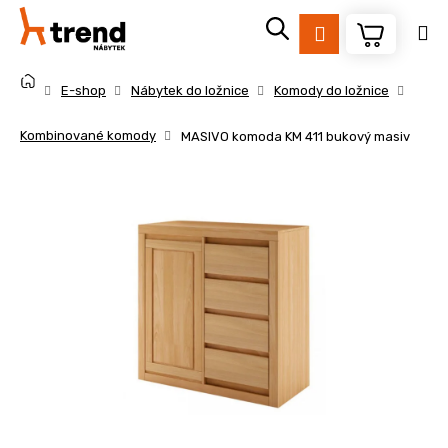
K
Přejít
na
o
Přihlášení
obsah
Zpět
Zpět
š
Domů
í
E-shop
Nábytek do ložnice
Komody do ložnice
k
C
Kombinované komody
MASIVO komoda KM 411 bukový masiv
o
p
o
t
ř
e
b
u
j
e
t
e