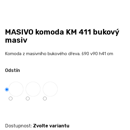
n
a
j
í
MASIVO komoda KM 411 bukový
t
masiv
?
Komoda z masivního bukového dřeva.
š90 v90 h41 cm
Odstín
HLEDAT
D
o
p
o
Zvolte variantu