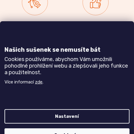
Zakázková výroba
Ověřeno
nábytku
zákazníky
a realizace interiérů
Našich sušenek se nemusíte bát
Dozvědět se více
Dozvědět se více
Cookies používáme, abychom Vám umožnili
pohodlné prohlížení webu a zlepšovali jeho funkce
a použitelnost.
Poznejte nás blíže
Více informací
zde
.
Nastavení
Z
Vytvořil Shoptet