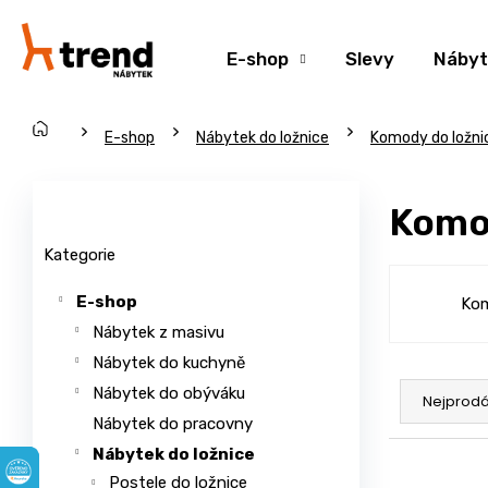
K
Přejít
na
o
Zpět
Zpět
obsah
E-shop
Slevy
Nábyt
š
do
do
í
obchodu
obchodu
k
Domů
C
E-shop
Nábytek do ložnice
Komody do ložni
o
P
p
o
Přeskočit
Komo
o
s
kategorie
t
t
Kategorie
ř
r
E-shop
Ko
e
a
Nábytek z masivu
b
n
u
Nábytek do kuchyně
n
Ř
j
í
Nábytek do obýváku
a
Nejprodá
e
p
Nábytek do pracovny
z
t
a
Nábytek do ložnice
e
V
e
n
Postele do ložnice