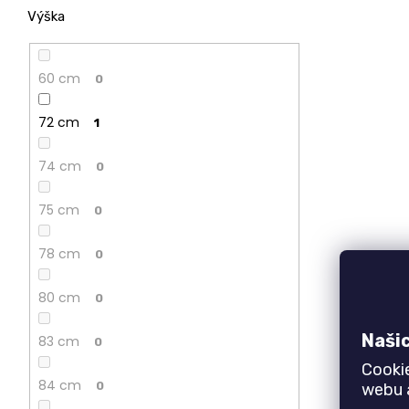
Výška
60 cm
0
72 cm
1
74 cm
0
75 cm
0
78 cm
0
80 cm
0
Naši
83 cm
0
Cooki
84 cm
0
webu a