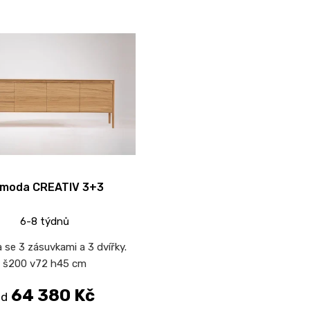
moda CREATIV 3+3
6-8 týdnů
se 3 zásuvkami a 3 dvířky.
š200 v72 h45 cm
64 380 Kč
od