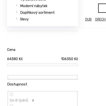
u
Moderní nábytek
č
Doplňkový sortiment
u
Slevy
DUB
OŘECH
j
e
m
e
Cena
JEDNOLŮŽKO
NEMO
64380
Kč
106350
Kč
7
750
Kč
ŽIDLE
GOLDA
Dostupnost
5
235
Kč
Do 6 týdnů
0
TV
STOLEK