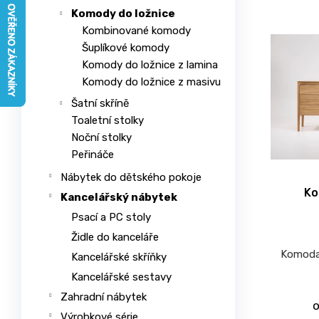
n
ý
n
e
Komody do ložnice
í
p
a
l
Kombinované komody
p
i
j
Šuplíkové komody
r
s
Komody do ložnice z lamina
í
o
p
Komody do ložnice z masivu
t
d
r
?
Šatní skříně
u
o
Toaletní stolky
k
d
Noční stolky
t
u
Peřináče
ů
k
Nábytek do dětského pokoje
HLEDAT
t
Ko
Kancelářský nábytek
ů
Psací a PC stoly
Židle do kanceláře
D
Komoda 
Kancelářské skříňky
o
Kancelářské sestavy
p
Zahradní nábytek
o
r
Výrobkové série