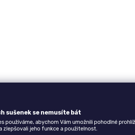
ch sušenek se nemusíte bát
es používáme, abychom Vám umožnili pohodlné prohlíž
 zlepšovali jeho funkce a použitelnost.