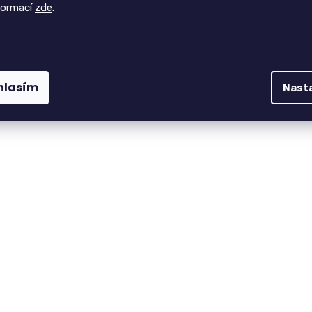
formací
zde
.
hlasím
Nast