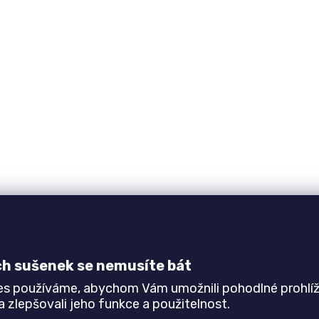
ch sušenek se nemusíte bát
es používáme, abychom Vám umožnili pohodlné prohlíž
 zlepšovali jeho funkce a použitelnost.