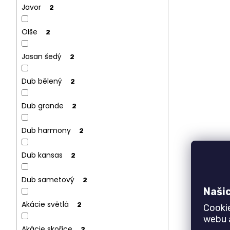
Javor
2
Olše
2
Jasan šedý
2
Dub bělený
2
Dub grande
2
Dub harmony
2
Dub kansas
2
Dub sametový
2
Naši
Akácie světlá
2
Cooki
webu a
Akácie skořice
2