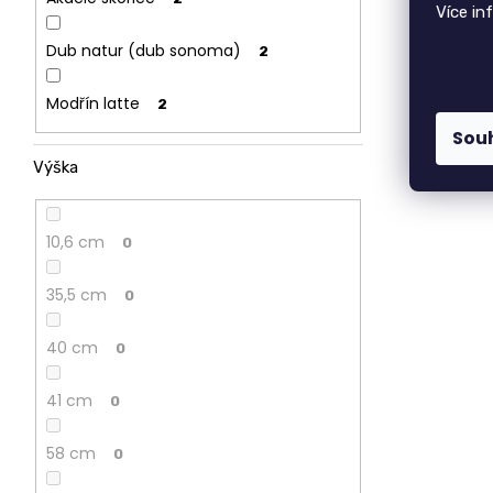
Více in
Dub natur (dub sonoma)
2
Modřín latte
2
Sou
Výška
10,6 cm
0
35,5 cm
0
40 cm
0
41 cm
0
58 cm
0