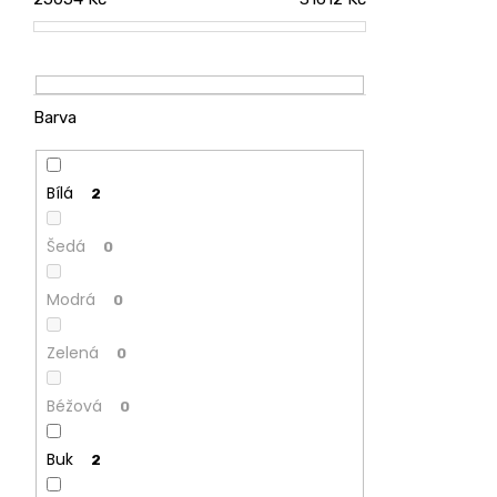
CREATIV
28
070
Kč
Barva
Bílá
2
Šedá
0
Modrá
0
Zelená
0
Béžová
0
Buk
2