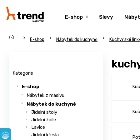
K
Přejít
na
o
Zpět
Zpět
obsah
E-shop
Slevy
Nábyt
š
do
do
í
obchodu
obchodu
k
Domů
C
E-shop
Nábytek do kuchyně
Kuchyňské link
o
P
p
o
Přeskočit
kuchy
o
s
kategorie
t
t
Kategorie
ř
r
Ku
E-shop
e
a
Nábytek z masivu
b
n
u
Nábytek do kuchyně
n
Kuc
j
Jídelní stoly
í
Jídelní židle
e
p
Lavice
t
a
Jídelní křesla
e
Pot
n