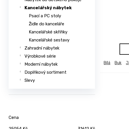
ů
u
Kancelářský nábytek
č
Psací a PC stoly
u
Židle do kanceláře
j
e
Kancelářské skříňky
m
Kancelářské sestavy
e
Zahradní nábytek
Výrobkové série
JEDNOLŮŽKO
Bílá
Buk
J
Moderní nábytek
NEMO
Doplňkový sortiment
7
750
Slevy
Kč
ŽIDLE
GOLDA
5
235
Kč
Cena
TV
STOLEK
25054
Kč
31612
Kč