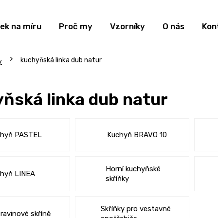
ek na míru
Proč my
Vzorníky
O nás
Kon
kuchyňská linka dub natur
y
ňská linka dub natur
chyň PASTEL
Kuchyň BRAVO 10
Horní kuchyňské
hyň LINEA
skříňky
Skříňky pro vestavné
ravinové skříně