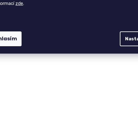
formací
zde
.
hlasím
Nast