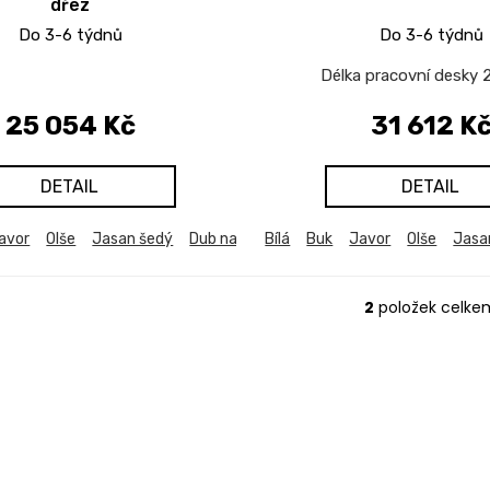
dřez
Do 3-6 týdnů
Do 3-6 týdnů
Délka pracovní desky 
25 054 Kč
31 612 K
DETAIL
DETAIL
avor
Olše
Jasan šedý
Dub natur (dub sonoma)
Bílá
Buk
Javor
Dub bělený
Olše
Jasa
Du
2
položek celke
O
v
l
á
d
a
c
í