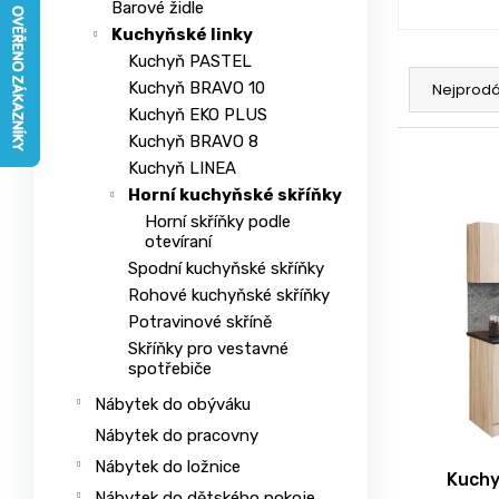
Barové židle
n
e
Kuchyňské linky
a
l
Ř
Kuchyň PASTEL
j
a
Kuchyň BRAVO 10
Nejprodá
í
Kuchyň EKO PLUS
z
t
Kuchyň BRAVO 8
e
V
?
Kuchyň LINEA
n
ý
Horní kuchyňské skříňky
í
p
Horní skříňky podle
p
otevíraní
i
r
Spodní kuchyňské skříňky
s
HLEDAT
o
Rohové kuchyňské skříňky
p
d
Potravinové skříně
r
u
Skříňky pro vestavné
o
spotřebiče
k
d
D
Nábytek do obýváku
t
u
o
ů
Nábytek do pracovny
p
k
Nábytek do ložnice
o
t
Kuchy
r
Nábytek do dětského pokoje