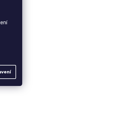
ení
avení