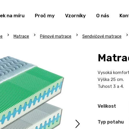
ek na míru
Proč my
Vzorníky
O nás
Kon
ce
Matrace
Pěnové matrace
Sendvičové matrace
Matra
Vysoká komfortn
Výška 25 cm.
Tuhost 3 a 4.
Velikost
Typ potahu