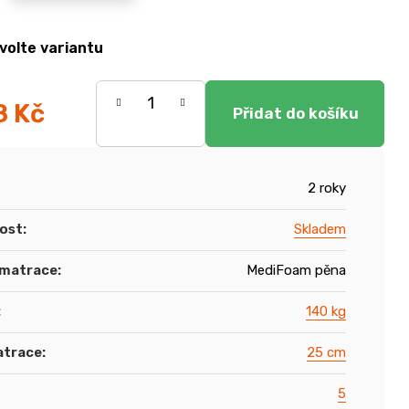
volte variantu
8 Kč
2 roky
ost
:
Skladem
 matrace
:
MediFoam pěna
:
140 kg
atrace
:
25 cm
5