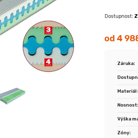
Z
od
4 98
Měrná
cena:
Záruka
:
Dostupn
Materiál
Nosnost
Výška m
Zóny
: