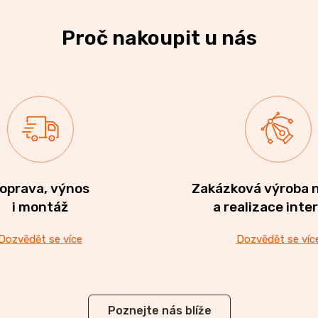
Proč nakoupit u nás
oprava, výnos
Zakázková výroba 
i montáž
a realizace inte
Dozvědět se více
Dozvědět se víc
Poznejte nás blíže