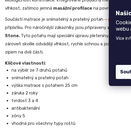
ekologičnost konstrukce. Integrované průduchy mezi jednotliv
CREATIV
Top 6 produktů
vlhkost, zatímco jemná
masážní profilace
na povrchu uvolňuj
28
Naši
070
Jednolůžko NEMO
Součástí matrace je snímatelný a pratelný potah –
na výběr z
Kč
Cooki
7 750 Kč
příplatku. Pro náročnější zákazníky jsou připraveny
značkové 
webu a
Židle GOLDA
Stone.
Tyto potahy mají
speciální úpravu pleteniny, která be
Více in
5 235 Kč
zároveň skvěle odvádějí vlhkost, rychle schnou a jsou
příjemn
TV stolek CREATIV
zipem na dvě části.
28 070 Kč
Jídelní stůl TOKIO
Klíčové vlastnosti:
20 090 Kč
na výběr ze 7 druhů potahů
Sou
Komoda EGON
snímatelný a pratelný potah
19 700 Kč
výška matrace s potahem 25 cm
Dubová jídelní židle GOLDA 2
záruka 2 roky
5 235 Kč
tvrdost 3 a 4
antibakteriální
zóny 5
vhodná pro všechny typy roštů