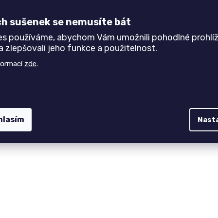
ými vrstvami podporují ventilaci a odvádějí přebytečnou
e svalové napětí a zvyšuje komfort během spánku.
ch sušenek se nemusíte bát
e 7 druhů
.
Základní
"Úplet" a "Aloe Vera" jsou bez
es používáme, abychom Vám umožnili pohodlné prohlíž
potahy
–
SilverGuard, Lyocell, Medicott, Levandule a
 zlepšovali jeho funkce a použitelnost.
z chemie
chrání
před bakteriemi, roztoči i plísněmi. Potahy
formací
zde
.
é na dotyk
. Pro jednodušší údržbu je potah dělitelný
hlasím
Nast