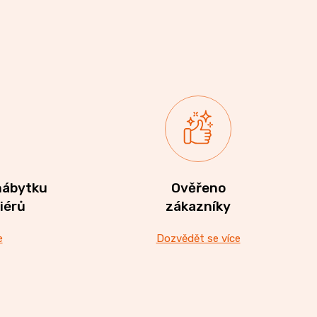
nábytku
Ověřeno
riérů
zákazníky
e
Dozvědět se více