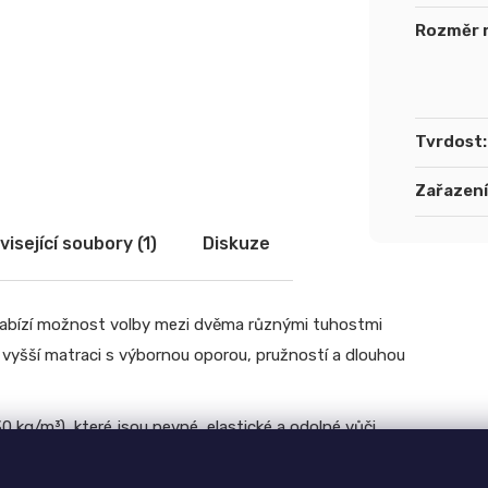
Rozměr 
Tvrdost
:
Zařazení
isející soubory (1)
Diskuze
 nabízí možnost volby mezi dvěma různými tuhostmi
ají vyšší matraci s výbornou oporou, pružností a dlouhou
0 kg/m³), které jsou pevné, elastické a odolné vůči
z použití lepidla
, čímž je zachována prodyšnost a