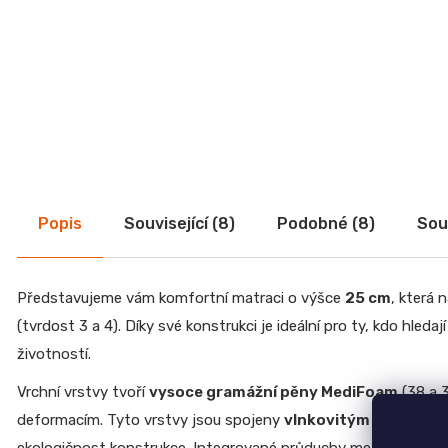
r
Toaletní stolky
u
Noční stolky
č
Peřináče
u
j
Nábytek do dětského pokoje
e
Kancelářský nábytek
m
Psací a PC stoly
e
Židle do kanceláře
Kancelářské skříňky
JEDNOLŮŽKO
Popis
Související (8)
Podobné (8)
Souv
Kancelářské sestavy
NEMO
Zahradní nábytek
7
750
Výrobkové série
Kč
Představujeme vám komfortní matraci o výšce
25 cm
, která
Moderní nábytek
ŽIDLE
(tvrdost 3 a 4). Díky své konstrukci je ideální pro ty, kdo hled
GOLDA
Doplňkový sortiment
životností.
5
Slevy
235
Vrchní vrstvy tvoří
vysoce gramážní pěny MediFoam
(38 a 3
Kč
deformacím. Tyto vrstvy jsou spojeny
vlnkovitým středem be
TV
STOLEK