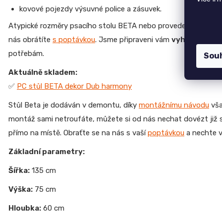
CREATIV
kovové pojezdy výsuvné police a zásuvek.
28
Atypické rozměry psacího stolu BETA nebo provedení z jiných o
070
Kč
nás obrátíte
s poptávkou
. Jsme připraveni vám
vyhovět
a zaj
potřebám.
Sou
Aktuálně skladem:
✅
PC stůl BETA dekor Dub harmony
Stůl Beta je dodáván v demontu, díky
montážnímu návodu
vša
montáž sami netroufáte, můžete si od nás nechat dovézt ji
přímo na místě. Obraťte se na nás s vaší
poptávkou
a nechte v
Základní parametry:
Šířka:
135 cm
Výška:
75 cm
Hloubka:
60 cm