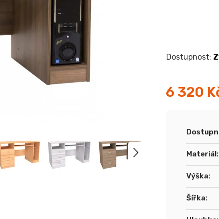
Z
6 320 K
Měrná
cena:
Dostupn
Materiál
:
Výška
:
Šířka
: