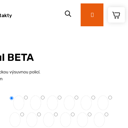
Přihlášení
takty
ůl BETA
ckou výsuvnou policí.
cm