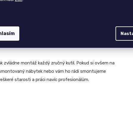
dstínů dřeva lze vyrobit na zakázku. Stačí, když se na
istit, aby noční stolek plně odpovídal vašim individuálním
hlasím
Nast
k zvládne montáž každý zručný kutil. Pokud si ovšem na
ž smontovaný nábytek nebo vám ho rádi smontujeme
eškeré starosti a práci navíc profesionálům.