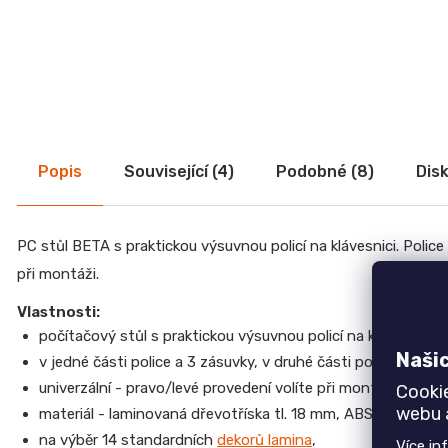
r
u
Top 6 produktů
č
u
Jednolůžko NEMO
j
7 750 Kč
e
Židle GOLDA
m
5 235 Kč
e
TV stolek CREATIV
Popis
Související (4)
Podobné (8)
Dis
28 070 Kč
JEDNOLŮŽKO
Jídelní stůl TOKIO
NEMO
20 090 Kč
PC stůl BETA s praktickou výsuvnou policí na klávesnici. Police 
7
Komoda EGON
750
při montáži.
19 700 Kč
Kč
Vlastnosti:
Dubová jídelní židle GOLDA 2
ŽIDLE
5 235 Kč
počítačový stůl s praktickou výsuvnou policí na klávesnici,
GOLDA
Naši
v jedné části police a 3 zásuvky, v druhé části police a pros
5
235
univerzální - pravo/levé provedení volíte při montáži,
Cooki
Kč
webu a
materiál - laminovaná dřevotříska tl. 18 mm, ABS hrany,
TV
na výběr 14 standardních
dekorů lamina
,
Více in
STOLEK