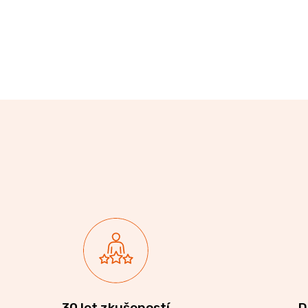
30 let zkušeností
D