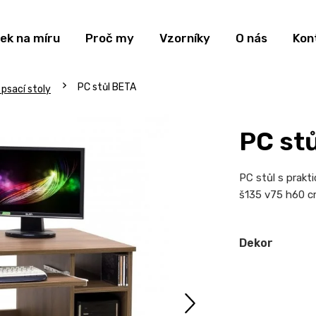
ek na míru
Proč my
Vzorníky
O nás
Kon
PC stůl BETA
psací stoly
PC st
PC stůl s prakti
š135 v75 h60 
Dekor