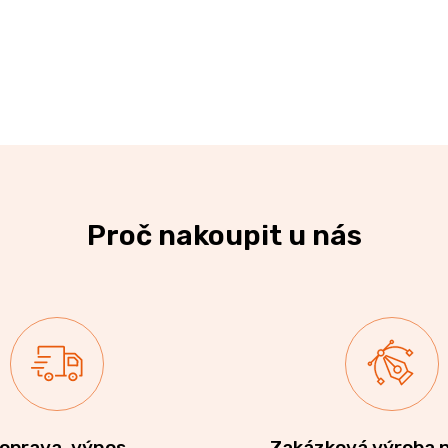
Proč nakoupit u nás
oprava, výnos
Zakázková výroba 