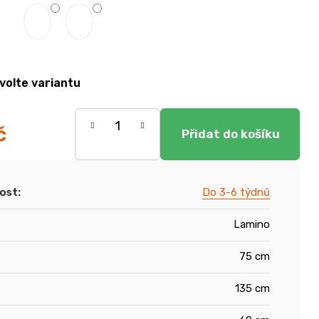
volte variantu
č
ost
:
Do 3-6 týdnů
Lamino
75 cm
135 cm