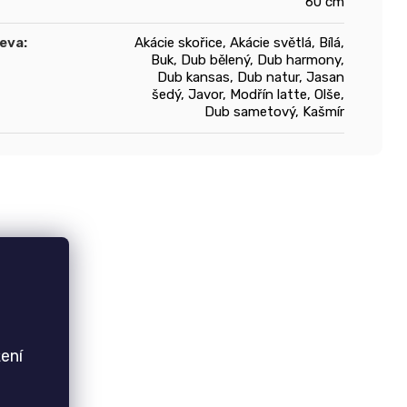
60 cm
řeva
:
Akácie skořice, Akácie světlá, Bílá,
Buk, Dub bělený, Dub harmony,
Dub kansas, Dub natur, Jasan
šedý, Javor, Modřín latte, Olše,
Dub sametový, Kašmír
ení