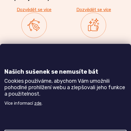
Dozvědět se více
Dozvědět se více
Zakázková výroba
Ověřeno
nábytku
zákazníky
a realizace interiérů
Našich sušenek se nemusíte bát
Dozvědět se více
Dozvědět se více
Cookies používáme, abychom Vám umožnili
pohodlné prohlížení webu a zlepšovali jeho funkce
a použitelnost.
Poznejte nás blíže
Více informací
zde
.