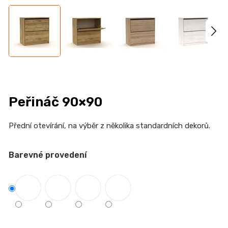
n
a
j
í
t
?
Peřináč 90×90
Přední otevírání, na výběr z několika standardních dekorů.
HLEDAT
Barevné provedení
D
o
p
o