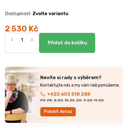
r
u
č
Zvolte variantu
u
j
2 530 Kč
e
Měrná
m
e
cena:
KOMODA
EGON
19
Nevíte si rady s výběrem?
700
Kč
+420 603 518 288
PO-PÁ: 8:00-15:30, SO: 9:00-11:00
Položit dotaz