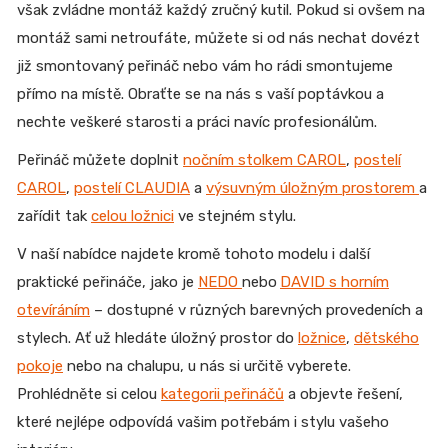
však zvládne montáž každý zručný kutil. Pokud si ovšem na
montáž sami netroufáte, můžete si od nás nechat dovézt
již smontovaný peřináč nebo vám ho rádi smontujeme
přímo na místě. Obraťte se na nás s vaší poptávkou a
nechte veškeré starosti a práci navíc profesionálům.
Peřináč můžete doplnit
nočním stolkem CAROL
,
postelí
CAROL
,
postelí CLAUDIA
a
výsuvným úložným prostorem
a
zařídit tak
celou ložnici
ve stejném stylu.
V naší nabídce najdete kromě tohoto modelu i další
praktické peřináče, jako je
NEDO
nebo
DAVID s horním
otevíráním
– dostupné v různých barevných provedeních a
stylech. Ať už hledáte úložný prostor do
ložnice
,
dětského
pokoje
nebo na chalupu, u nás si určitě vyberete.
Prohlédněte si celou
kategorii peřináčů
a objevte řešení,
které nejlépe odpovídá vašim potřebám i stylu vašeho