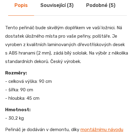
Popis
Související (3)
Podobné (5)
Di
Tento peřináč bude skvělým doplňkem ve vaší ložnici. Ná
dostatek úložného místa pro vaše peřiny, polštáře. Je
vyroben z kvalitních laminovaných dřevotřískových desek
s ABS hranami (2 mm), zádá bílý sololak. Na výběr z několika
standardních dekorů. Český výrobek.
Rozměry:
- celková výška: 90 cm
- šířka: 90 cm
- hloubka: 45 cm
Hmotnost:
- 30,2 kg
Peřináč je dodáván v demontu, díky
montážnímu návodu