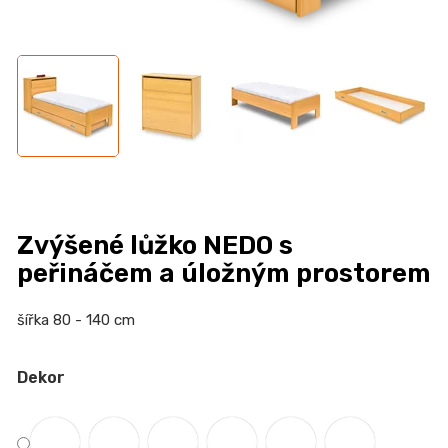
n
a
j
í
t
?
Zvýšené lůžko NEDO s
HLEDAT
peřináčem a úložným prostorem
šířka 80 - 140 cm
D
Dekor
o
p
o