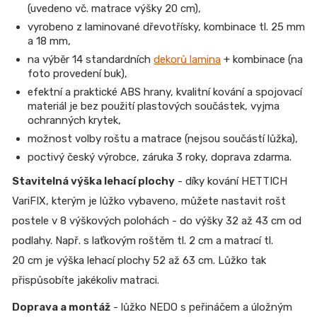
(uvedeno vč. matrace výšky 20 cm),
vyrobeno z laminované dřevotřísky, kombinace tl. 25 mm
a 18 mm,
na výběr 14 standardních
dekorů lamina
+ kombinace (na
foto provedení buk),
efektní a praktické ABS hrany, kvalitní kování a spojovací
materiál je bez použití plastových součástek, vyjma
ochranných krytek,
možnost volby roštu a matrace (nejsou součástí lůžka),
poctivý český výrobce, záruka 3 roky, doprava zdarma.
Stavitelná výška lehací plochy
- díky kování HETTICH
VariFIX, kterým je lůžko vybaveno, můžete nastavit rošt
postele v 8 výškových polohách - do výšky 32 až 43 cm od
podlahy. Např. s laťkovým roštěm tl. 2 cm a matrací tl.
20 cm je výška lehací plochy 52 až 63 cm. Lůžko tak
přispůsobíte jakékoliv matraci.
Doprava a montáž
- lůžko NEDO s peřináčem a úložným