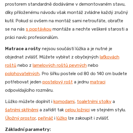
prostorem standardně dodáváme v demontovaném stavu,
díky přiloženému návodu však montáž zvládne každý zručný
kutil. Pokud si ovšem na montáž sami netroufáte, obraťte
se na nás
s poptávkou
montáže a nechte veškeré starosti a
práci navíc profesionálům.
Matrace a rošty
nejsou součástí lůžka a je nutné je
objednat zvlášť. Můžete vybírat z obyčejných
laťkovách
roštů
nebo z
lamelových roštů pevných
nebo
polohovatelných
. Pro šířku postele od 80 do 140 cm budete
potřebovat jeden
postelový rošt
a jednu
matraci
odpovídajícího rozměru.
Lůžko můžete doplnit i
komodami
,
toaletními stolky
a
šatními skříněmi
a zařídit tak
celou ložnici
ve stejném stylu.
Úložný prostor
,
peřináč
i
lůžko
lze zakoupit i zvlášť.
Základní parametry: