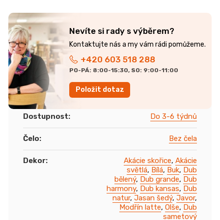
Nevíte si rady s výběrem?
+420 603 518 288
PO-PÁ: 8:00-15:30, SO: 9:00-11:00
Položit dotaz
Dostupnost
:
Do 3-6 týdnů
Čelo
:
Bez čela
Dekor
:
Akácie skořice
,
Akácie
světlá
,
Bílá
,
Buk
,
Dub
bělený
,
Dub grande
,
Dub
harmony
,
Dub kansas
,
Dub
natur
,
Jasan šedý
,
Javor
,
Modřín latte
,
Olše
,
Dub
sametový