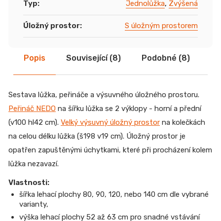
Typ
:
Jednolůžka
,
Zvýšená
Úložný prostor
:
S úložným prostorem
Popis
Související (8)
Podobné (8)
Di
Sestava lůžka, peřináče a výsuvného úložného prostoru.
Peřináč NEDO
na šířku lůžka se 2 výklopy - horní a přední
(v100 hl42 cm).
Velký výsuvný úložný prostor
na kolečkách
na celou délku lůžka (š198 v19 cm). Úložný prostor je
opatřen zapuštěnými úchytkami, které při procházení kolem
lůžka nezavazí.
Vlastnosti:
šířka lehací plochy 80, 90, 120, nebo 140 cm dle vybrané
varianty,
výška lehací plochy 52 až 63 cm pro snadné vstávání