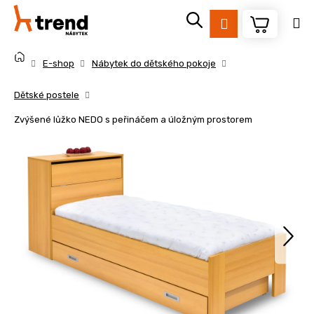
K
Přejít
na
o
Přihlášení
obsah
Zpět
Zpět
š
Domů
í
E-shop
Nábytek do dětského pokoje
k
C
Dětské postele
o
Zvýšené lůžko NEDO s peřináčem a úložným prostorem
p
o
t
ř
e
b
u
j
e
t
e