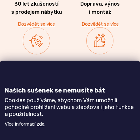
30 let zkušeností
Doprava, výnos
s prodejem nábytku
i montáž
Dozvědět se více
Dozvědět se více
Zakázková výroba
Ověřeno
nábytku
zákazníky
a realizace interiérů
Našich sušenek se nemusíte bát
Dozvědět se více
Dozvědět se více
Cookies používáme, abychom Vám umožnili
pohodlné prohlížení webu a zlepšovali jeho funkce
a použitelnost.
Poznejte nás blíže
Více informací
zde
.