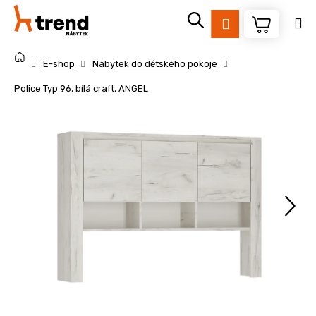
K
Přejít
na
o
Přihlášení
obsah
Zpět
Zpět
š
Domů
í
E-shop
Nábytek do dětského pokoje
k
C
Police Typ 96, bílá craft, ANGEL
o
p
o
t
ř
e
b
u
j
e
t
e