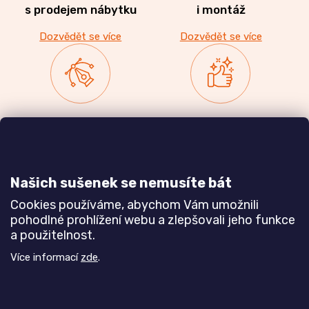
s prodejem nábytku
i montáž
Dozvědět se více
Dozvědět se více
Zakázková výroba
Ověřeno
nábytku
zákazníky
a realizace interiérů
Našich sušenek se nemusíte bát
Dozvědět se více
Dozvědět se více
Cookies používáme, abychom Vám umožnili
pohodlné prohlížení webu a zlepšovali jeho funkce
a použitelnost.
Poznejte nás blíže
Více informací
zde
.