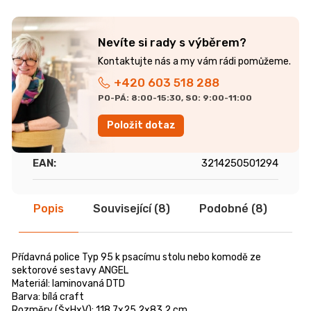
r
u
č
Nevíte si rady s výběrem?
u
j
e
+420 603 518 288
m
PO-PÁ: 8:00-15:30, SO: 9:00-11:00
e
Položit dotaz
ŽIDLE
GOLDA
EAN
:
3214250501294
5
235
Kč
Popis
Související (8)
Podobné (8)
Di
Přídavná police Typ 95 k psacímu stolu nebo komodě ze
sektorové sestavy ANGEL
Materiál: laminovaná DTD
Barva: bílá craft
Rozměry (ŠxHxV): 118,7x25,2x83,2 cm