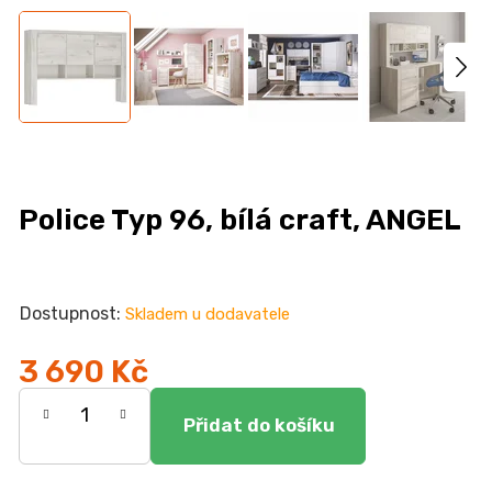
n
a
j
í
t
?
Police Typ 96, bílá craft, ANGEL
HLEDAT
Skladem u dodavatele
3 690 Kč
D
Měrná
o
cena:
p
o