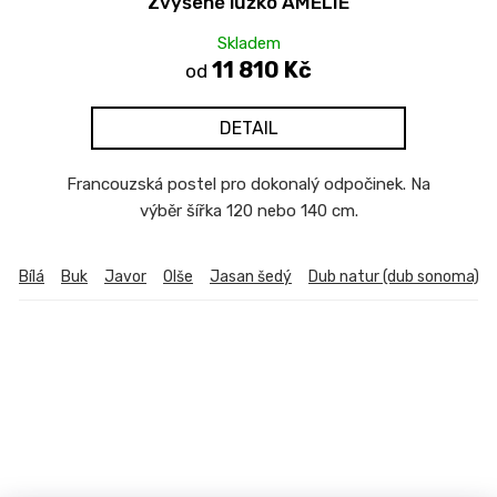
Zvýšené lůžko AMÉLIE
Skladem
11 810 Kč
od
DETAIL
Francouzská postel pro dokonalý odpočinek. Na
výběr šířka 120 nebo 140 cm.
Bílá
Buk
Javor
Olše
Jasan šedý
Dub natur (dub sonoma)