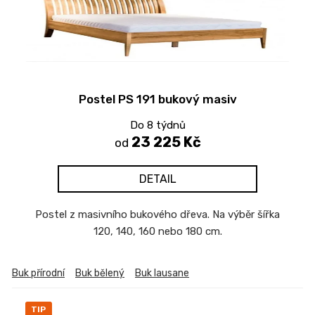
s
p
r
o
d
Postel PS 191 bukový masiv
u
k
Do 8 týdnů
t
23 225 Kč
od
ů
DETAIL
Postel z masivního bukového dřeva. Na výběr šířka
120, 140, 160 nebo 180 cm.
Buk přírodní
Buk bělený
Buk lausane
TIP