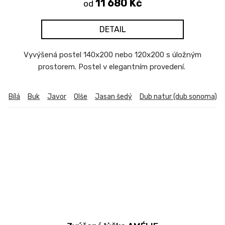
11 680 Kč
od
DETAIL
Vyvýšená postel 140x200 nebo 120x200 s úložným
prostorem. Postel v elegantním provedení.
Bílá
Buk
Javor
Olše
Jasan šedý
Dub natur (dub sonoma)