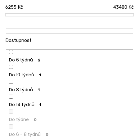
p
6255
Kč
43480
Kč
r
o
d
u
k
Dostupnost
t
ů
Do 6 týdnů
2
Do 10 týdnů
1
Do 8 týdnů
1
Do 14 týdnů
1
Do týdne
0
Do 6 - 8 týdnů
0