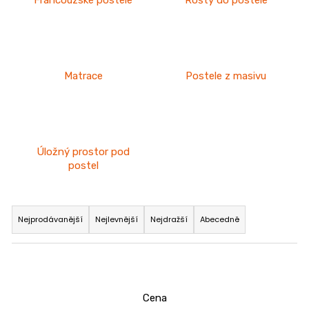
Francouzské postele
Rošty do postele
u
č
u
j
e
Matrace
Postele z masivu
m
e
DUBOVÁ
Úložný prostor pod
JÍDELNÍ
postel
ŽIDLE
GOLDA
2
Ř
5
a
235
Nejprodávanější
Nejlevnější
Nejdražší
Abecedně
Kč
z
e
n
í
Cena