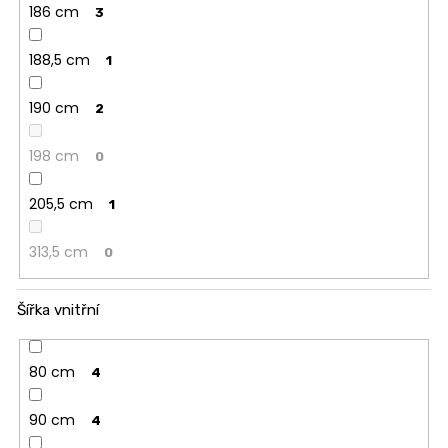
186 cm
3
188,5 cm
1
190 cm
2
198 cm
0
205,5 cm
1
313,5 cm
0
Šířka vnitřní
80 cm
4
90 cm
4