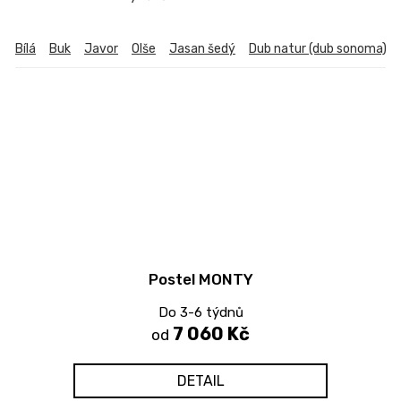
Bílá
Buk
Javor
Olše
Jasan šedý
Dub natur (dub sonoma)
Postel MONTY
Do 3-6 týdnů
7 060 Kč
od
DETAIL