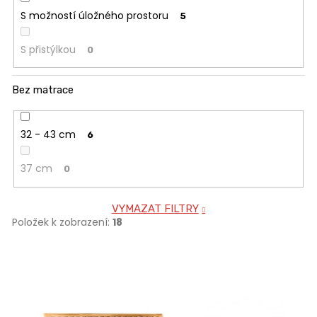
S možností úložného prostoru
5
S přistýlkou
0
Bez matrace
32 - 43 cm
6
37 cm
0
VYMAZAT FILTRY
Položek k zobrazení:
18
V
ý
p
i