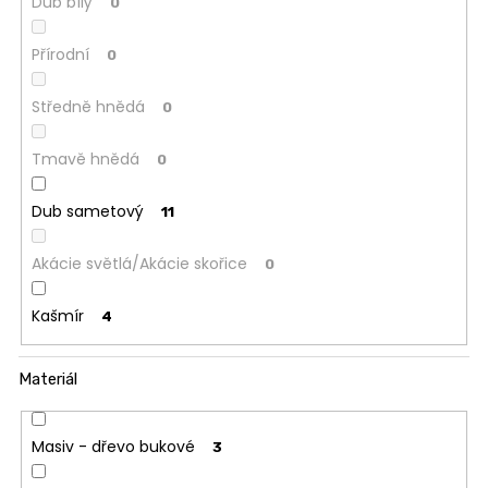
Dub bílý
0
Přírodní
0
Středně hnědá
0
Tmavě hnědá
0
Dub sametový
11
Akácie světlá/Akácie skořice
0
Kašmír
4
Materiál
Masiv - dřevo bukové
3