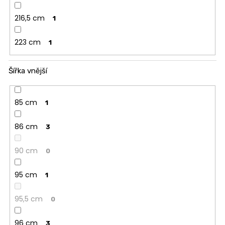
216,5 cm
1
223 cm
1
Šířka vnější
85 cm
1
86 cm
3
90 cm
0
95 cm
1
95,5 cm
0
96 cm
3