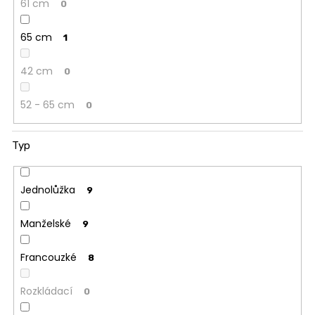
61 cm
0
65 cm
1
42 cm
0
52 - 65 cm
0
Typ
Jednolůžka
9
Manželské
9
Francouzké
8
Rozkládací
0