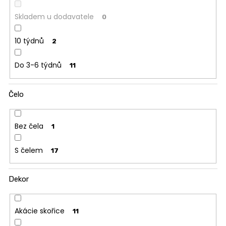
Skladem u dodavatele
0
10 týdnů
2
Do 3-6 týdnů
11
Čelo
Bez čela
1
S čelem
17
Dekor
Akácie skořice
11