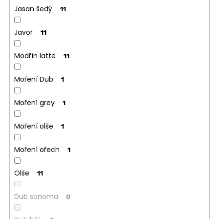
Jasan šedý
11
Javor
11
Modřín latte
11
Moření Dub
1
Moření grey
1
Moření olše
1
Moření ořech
1
Olše
11
Dub sonoma
0