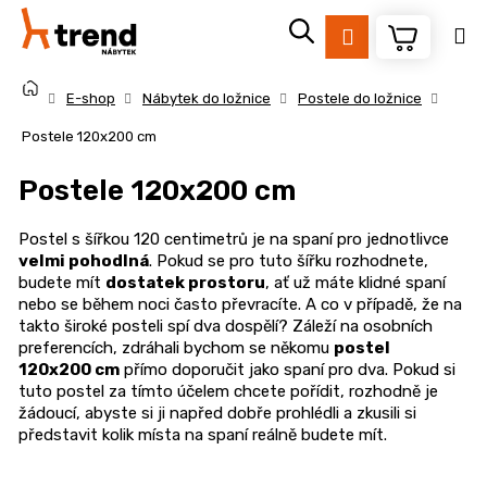
K
Přejít
na
o
Přihlášení
Zpět
Zpět
obsah
š
Domů
í
E-shop
Nábytek do ložnice
Postele do ložnice
k
C
Postele 120x200 cm
o
Postele 120x200 cm
p
o
Postel s šířkou 120 centimetrů je na spaní pro jednotlivce
t
velmi pohodlná
. Pokud se pro tuto šířku rozhodnete,
ř
budete mít
dostatek prostoru
, ať už máte klidné spaní
nebo se během noci často převracíte. A co v případě, že na
e
takto široké posteli spí dva dospělí? Záleží na osobních
b
preferencích, zdráhali bychom se někomu
postel
u
120x200 cm
přímo doporučit jako spaní pro dva. Pokud si
j
tuto postel za tímto účelem chcete pořídit, rozhodně je
žádoucí, abyste si ji napřed dobře prohlédli a zkusili si
e
představit kolik místa na spaní reálně budete mít.
t
e