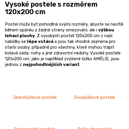
Vysoké postele s rozměrem
n
120x200 cm
a
j
Postel může být pohodlná svými rozměry, abyste se necítili
í
během spánku z žádné strany omezováni, ale i
výškou
t
lehací plochy
. Z vysokých postelí 120x200 cm z naší
nabídky se
lépe vstává
a jsou tak vhodné zejména pro
?
starší osoby, případně pro všechny, které mohou trápit
bolavá záda, nohy a jiné zdravotní neduhy. Vysoké postele
120x200 cm, jako je například zvýšené lůžko AMÉLIE, jsou
jednou z
nejpohodlnějších variant
.
HLEDAT
Jednolůžkové postele
Dvoulůžkové postele
D
o
p
o
r