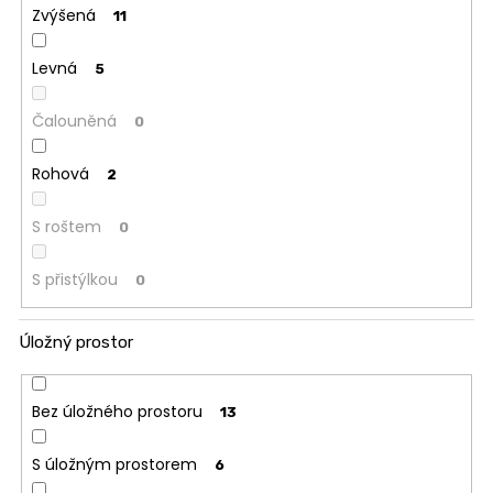
Zvýšená
11
Levná
5
Čalouněná
0
Rohová
2
S roštem
0
S přistýlkou
0
Úložný prostor
Bez úložného prostoru
13
S úložným prostorem
6