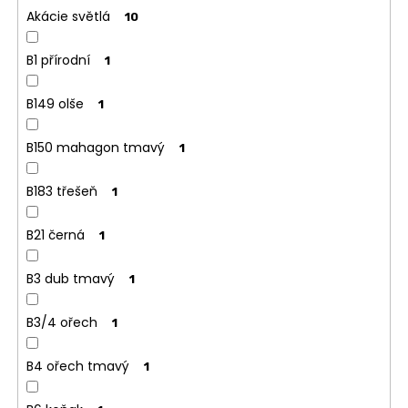
Akácie světlá
10
B1 přírodní
1
B149 olše
1
B150 mahagon tmavý
1
B183 třešeň
1
B21 černá
1
B3 dub tmavý
1
B3/4 ořech
1
B4 ořech tmavý
1