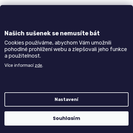
Postel LILI
Do 3-6 týdnů
Našich sušenek se nemusíte bát
7 310 Kč
od
Cookies používáme, abychom Vám umožnili
pohodlné prohlížení webu a zlepšovali jeho funkce
DETAIL
a použitelnost.
Více informací
zde
.
Postel pro milovníky venkovského stylu, ale
i zastánce moderny. Na výběr různé šířky postele
od 80 cm až po 180 cm.
Bílá
Buk
Javor
Olše
Jasan šedý
Dub natur (dub sonoma)
Nastavení
Souhlasím