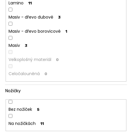
Lamino
11
Masiv - dřevo dubové
3
Masiv - dřevo borovicové
1
Masiv
3
Velkoplošný materiál
0
Celočalouněná
0
Nožičky
Bez nožiček
5
Na nožičkách
11