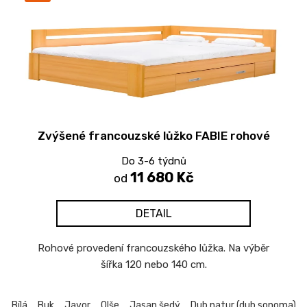
Zvýšené francouzské lůžko FABIE rohové
Do 3-6 týdnů
11 680 Kč
od
DETAIL
Rohové provedení francouzského lůžka. Na výběr
šířka 120 nebo 140 cm.
Bílá
Buk
Javor
Olše
Jasan šedý
Dub natur (dub sonoma)