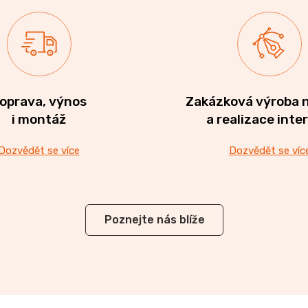
oprava, výnos
Zakázková výroba 
i montáž
a realizace inte
Dozvědět se více
Dozvědět se víc
Poznejte nás blíže