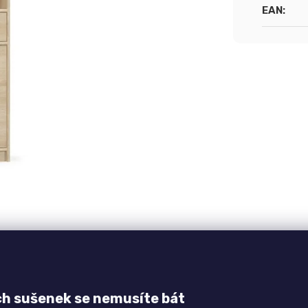
cena:
EAN
:
kuze
ch sušenek se nemusíte bát