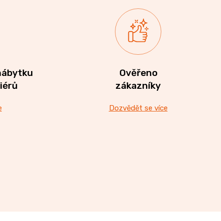
nábytku
Ověřeno
riérů
zákazníky
e
Dozvědět se více