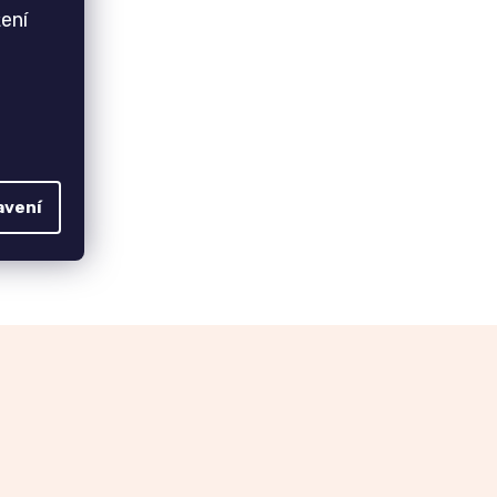
ení
avení