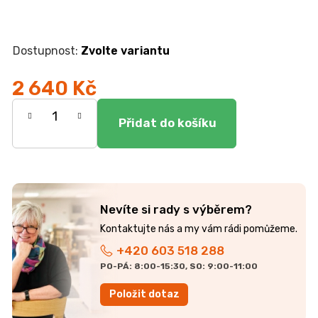
r
u
č
u
Zvolte variantu
j
e
2 640 Kč
m
Měrná
e
cena:
JEDNOLŮŽKO
NEMO
7
750
Kč
Nevíte si rady s výběrem?
+420 603 518 288
PO-PÁ: 8:00-15:30, SO: 9:00-11:00
Položit dotaz