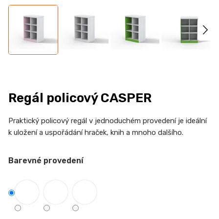
n
a
j
í
t
?
Regál policový CASPER
Praktický policový regál v jednoduchém provedení je ideální
HLEDAT
k uložení a uspořádání hraček, knih a mnoho dalšího.
Barevné provedení
D
o
p
o