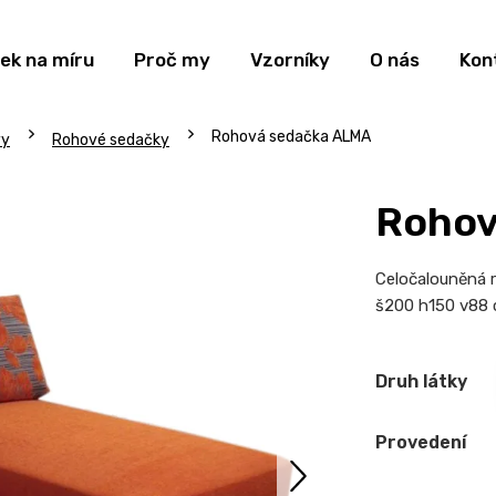
ek na míru
Proč my
Vzorníky
O nás
Kon
Rohová sedačka ALMA
vy
Rohové sedačky
Rohov
Celočalouněná r
š200 h150 v88
Druh látky
Provedení