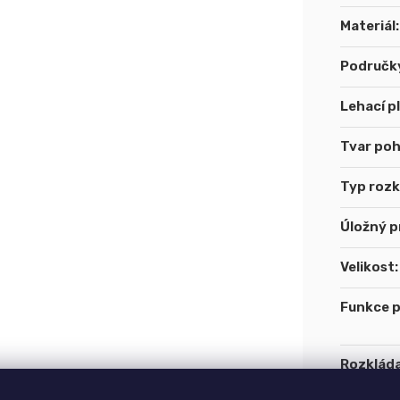
Materiál
:
Područk
Lehací p
Tvar po
Typ rozk
Úložný p
Velikost
:
Funkce 
Rozkláda