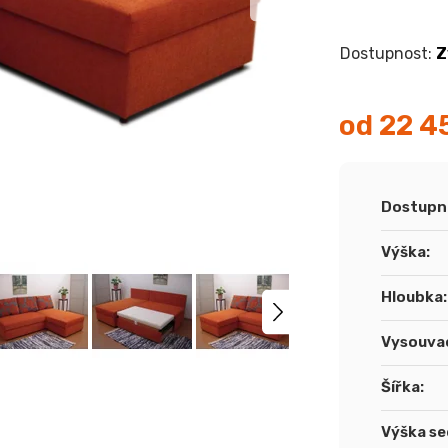
Z
od
22 4
Měrná
cena:
Dostupn
Výška
:
Hloubka
:
Vysouvac
Šířka
:
Výška se