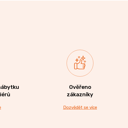
nábytku
Ověřeno
riérů
zákazníky
e
Dozvědět se více