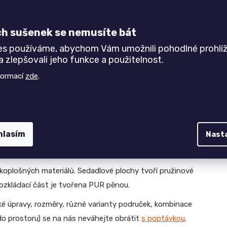
ch sušenek se nemusíte bát
kým úložným prostorem a rozkládacím lůžkem pro
es používáme, abychom Vám umožnili pohodlné prohlíž
acího mechanismu
, který je ukrytý pod sedací částí.
 zlepšovali jeho funkce a použitelnost.
ací části získáte lehací plochu o celkovém rozměru
formací
zde
.
goriích. Ve vzorníku najdete i omyvatelné látky
CARABU
no se udržují. Případně můžete dodat
svou vlastní
u osobnímu vkusu a interiéru.
hlasím
Nast
kou (pro umístění ke stěně).
koplošných materiálů. Sedadlové plochy tvoří pružinové
Rozkládací část je tvořena PUR pěnou.
cké úpravy, rozměry, různé varianty područek, kombinace
 do prostoru) se na nás neváhejte obrátit
s poptávkou
.