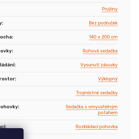
Pružiny
y
:
Bez područek
locha
:
140 x 200 cm
hovky
:
Rohová sedačka
ládání
:
Vysunutí zásuvky
rostor
:
Výklopný
Trojmístné sedačky
pohovky
:
Sedačka s omyvatelným
potahem
cí
:
Rozkládací pohovka