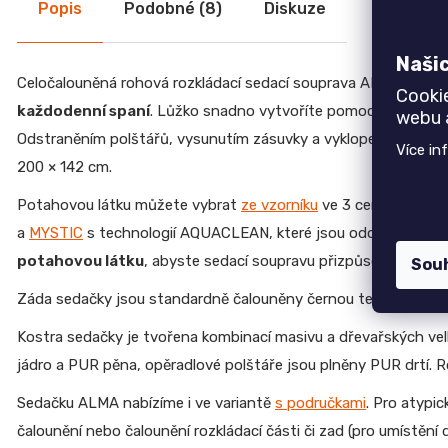
Popis
Podobné (8)
Diskuze
19 700 Kč
CREATIV
28
Dubová jídelní židle GOLDA 2
070
Naši
5 235 Kč
Kč
Celočalouněná rohová rozkládací sedací souprava ALMA s vel
Cooki
každodenní spaní
. Lůžko snadno vytvoříte pomocí
rozklád
webu a
Odstraněním polštářů, vysunutím zásuvky a vyklopením rozklád
Více in
200 × 142 cm.
Potahovou látku můžete vybrat
ze vzorníku
ve 3 cenových kate
a
MYSTIC
s technologií AQUACLEAN, které jsou odolné a snad
potahovou látku
, abyste sedací soupravu přizpůsobili vašem
Sou
Záda sedačky jsou standardně čalouněny černou technickou lát
Kostra sedačky je tvořena kombinací masivu a dřevařských vel
jádro a PUR pěna, opěradlové polštáře jsou plněny PUR drtí. 
Sedačku ALMA nabízíme i ve variantě
s područkami
. Pro atypi
čalounění nebo čalounění rozkládací části či zad (pro umístění