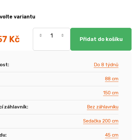
volte variantu
57 Kč
ost
:
Do 8 týdnů
88 cm
150 cm
í záhlavník
:
Bez záhlavníku
Sedačka 200 cm
du
:
45 cm