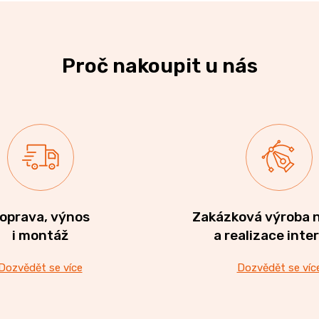
Proč nakoupit u nás
oprava, výnos
Zakázková výroba 
i montáž
a realizace inte
Dozvědět se více
Dozvědět se víc