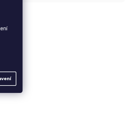
ení
avení