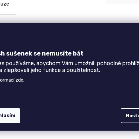
kuze
rostornějších místností. Sestává ze skříně
AIDA 1
,
AIDA 4
ibovolně kombinovat.
ch sušenek se nemusíte bát
es používáme, abychom Vám umožnili pohodlné prohlíž
a 25 mm, ABS hrany,
 zlepšovali jeho funkce a použitelnost.
formací
zde
.
hlasím
Nast