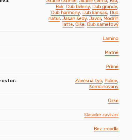
řeva
:
Akácie skořice
,
Akácie světlá
,
Bílá
,
Buk
,
Dub bělený
,
Dub grande
,
Dub harmony
,
Dub kansas
,
Dub
natur
,
Jasan šedý
,
Javor
,
Modřín
latte
,
Olše
,
Dub sametový
Lamino
Matné
Přímé
rostor
:
Závěsná tyč
,
Police
,
Kombinovaný
Úzké
Klasické zavírání
Bez zrcadla