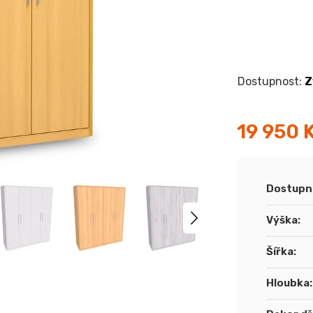
Z
19 950 
Měrná
cena:
Dostupn
Výška
:
Šířka
:
Hloubka
: