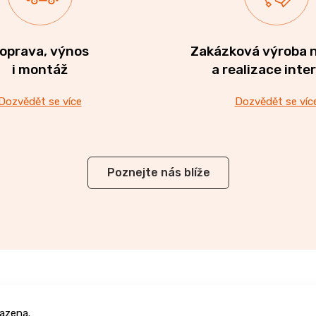
oprava, výnos
Zakázková výroba 
i montáž
a realizace inte
Dozvědět se více
Dozvědět se víc
Poznejte nás blíže
azena.