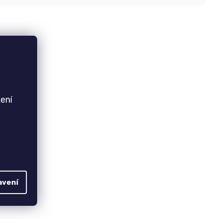
ení
avení