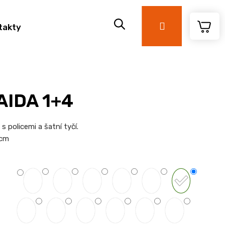
Přihlášení
takty
 AIDA 1+4
s policemi a šatní tyčí.
 cm