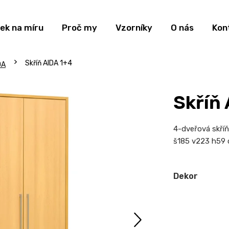
ek na míru
Proč my
Vzorníky
O nás
Kon
Skříň AIDA 1+4
DA
Skříň
4-dveřová skříň 
š185 v223 h59
Dekor