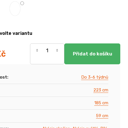
volte variantu
Kč
ost
:
Do 3-6 týdnů
223 cm
185 cm
59 cm