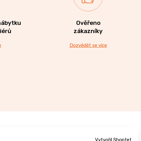
nábytku
Ověřeno
riérů
zákazníky
e
Dozvědět se více
Vytvořil Shoptet