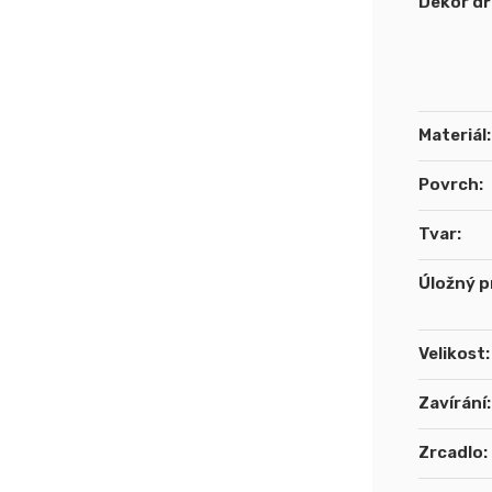
Dekor d
Materiál
:
Povrch
:
Tvar
:
Úložný p
Velikost
:
Zavírání
:
Zrcadlo
: