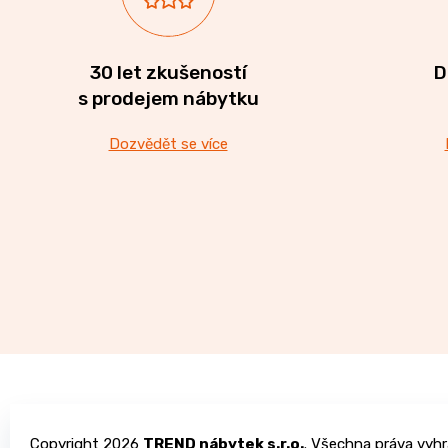
30 let zkušeností
D
s prodejem nábytku
Dozvědět se více
Z
á
Copyright 2026
TREND nábytek s.r.o.
. Všechna práva vyhr