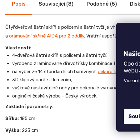
Slevy
Popis
Související (8)
Podobné (5)
Dis
CREATIV
28
070
Kč
Čtyřdveřová šatní skříň s policemi a šatní tyčí je vhodná do p
Top 6 produktů
a
orámování skříně AIDA pro 2 oddíly
. Vnitřní uspořádání lze l
Jednolůžko NEMO
Vlastnosti:
7 750 Kč
Naši
4-dveřová šatní skříň s policemi a šatní tyčí,
Židle GOLDA
Cooki
vyrobeno z laminované dřevotřísky kombinace tloušťky 18 
5 235 Kč
webu a
na výběr ze 14 standardních barevných
dekorů lamina
,
TV stolek CREATIV
3D klipový pant s tlumením,
Více in
28 070 Kč
výškově nastavitelné nohy pro dokonalé vyrovnání,
Jídelní stůl TOKIO
originální česká výroba - Český výrobek.
20 090 Kč
Základní parametry:
Komoda EGON
19 700 Kč
Sou
Šířka:
185 cm
Dubová jídelní židle GOLDA 2
5 235 Kč
Výška:
223 cm