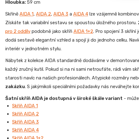
Hloubka:
59 cm
Skříně
AIDA 1
,
AIDA 2
,
AIDA 3
a
AIDA 4
lze vzájemně kombinovat
Získáte tak variabilní sestavu se spoustou úložného prostoru.
pro 2 oddíly
podobně jako skříň
AIDA 1+2
. Pro spojení 3 skříní 
dodá sestavě elegantní vzhled a spojí ji do jednoho celku. Na
interiér v jednotném stylu.
Nábytek z kolekce AIDA standardně dodáváme v demontované
každý zručný kutil. Pokud si na ni sami netroufáte, rádi vám s
starosti navíc na našich profesionálech. Atypické rozměry neb
zakázku
. S jakýmikoli speciálními požadavky nás neváhejte k
Šatní skříň AIDA je dostupná v široké škále variant
- můžet
Skříň AIDA 1
Skříň AIDA 2
Skříň AIDA 3
Skříň AIDA 4
Skříň AIDA 1+2