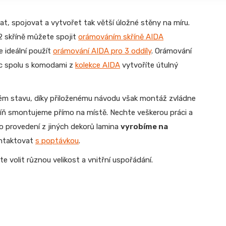
, spojovat a vytvořet tak větší úložné stěny na míru.
 2 skříně můžete spojit
orámováním skříně AIDA
je ideální použít
orámování AIDA pro 3 oddíly
. Orámování
víc spolu s komodami z
kolekce AIDA
vytvoříte útulný
m stavu, díky přiloženému návodu však montáž zvládne
kříň smontujeme přímo na místě. Nechte veškerou práci a
o provedení z jiných dekorů lamina
vyrobíme na
ontaktovat
s poptávkou
.
e volit různou velikost a vnitřní uspořádání.