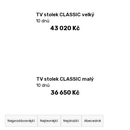
TV stolek CLASSIC velký
10 dnů
43 020 Kč
TV stolek CLASSIC malý
10 dnů
36 650 Kč
Ř
a
Nejprodávanější
Nejlevnější
Nejdražší
Abecedně
z