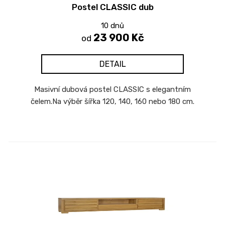
Postel CLASSIC dub
u
k
10 dnů
t
23 900 Kč
od
ů
DETAIL
Masivní dubová postel CLASSIC s elegantním
čelem.Na výběr šířka 120, 140, 160 nebo 180 cm.