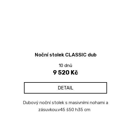
Noční stolek CLASSIC dub
10 dnů
9 520 Kč
DETAIL
Dubový noční stolek s masivními nohami a
zásuvkou.v45 š50 h35 cm