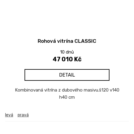
Rohová vitrína CLASSIC
10 dnů
47 010 Kč
DETAIL
Kombinovaná vitrína z dubového masivu.š120 v140
h40 cm
levá
pravá