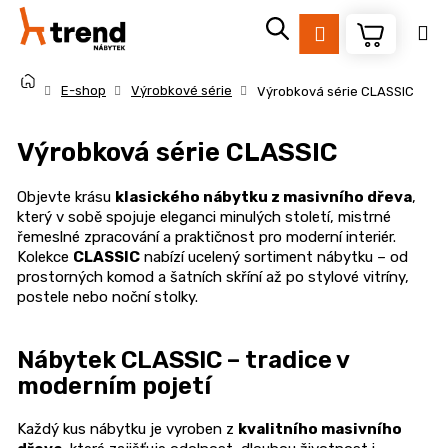
K
Přejít
na
o
Přihlášení
Zpět
Zpět
obsah
š
Domů
í
E-shop
Výrobkové série
Výrobková série CLASSIC
k
C
Výrobková série CLASSIC
o
p
Objevte krásu
klasického nábytku z masivního dřeva
,
o
který v sobě spojuje eleganci minulých století, mistrné
t
řemeslné zpracování a praktičnost pro moderní interiér.
ř
Kolekce
CLASSIC
nabízí ucelený sortiment nábytku – od
prostorných komod a šatních skříní až po stylové vitríny,
e
postele nebo noční stolky.
b
u
Nábytek CLASSIC – tradice v
j
moderním pojetí
e
t
Každý kus nábytku je vyroben z
kvalitního masivního
e