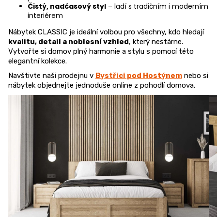
Čistý, nadčasový styl
– ladí s tradičním i moderním
u
interiérem
č
u
Nábytek CLASSIC je ideální volbou pro všechny, kdo hledají
j
kvalitu, detail a noblesní vzhled
, který nestárne.
Vytvořte si domov plný harmonie a stylu s pomocí této
e
elegantní kolekce.
m
e
Navštivte naši prodejnu v
Bystřici pod Hostýnem
nebo si
nábytek objednejte jednoduše online z pohodlí domova.
JEDNOLŮŽKO
NEMO
7
750
Kč