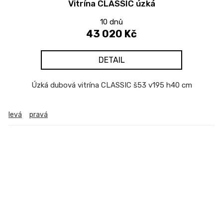
Vitrína CLASSIC úzká
10 dnů
43 020 Kč
DETAIL
Úzká dubová vitrína CLASSIC š53 v195 h40 cm
levá
pravá