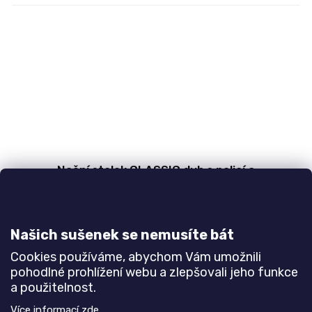
Noční stolek CLASSIC dub s policí a
zásuvkou
10 dnů
8 540 Kč
Našich sušenek se nemusíte bát
Cookies používáme, abychom Vám umožnili
DETAIL
pohodlné prohlížení webu a zlepšovali jeho funkce
a použitelnost.
Klasický dubový noční stolek na masivních
Více informací
zde
.