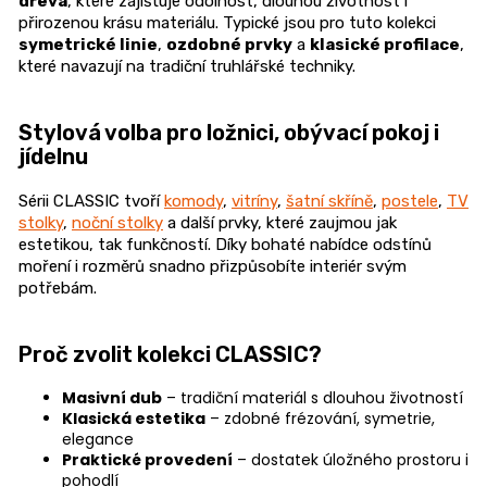
dřeva
, které zajišťuje odolnost, dlouhou životnost i
n
přirozenou krásu materiálu. Typické jsou pro tuto kolekci
a
symetrické linie
,
ozdobné prvky
a
klasické profilace
,
které navazují na tradiční truhlářské techniky.
j
í
t
Stylová volba pro ložnici, obývací pokoj i
jídelnu
?
Sérii CLASSIC tvoří
komody
,
vitríny
,
šatní skříně
,
postele
,
TV
stolky
,
noční stolky
a další prvky, které zaujmou jak
estetikou, tak funkčností. Díky bohaté nabídce odstínů
moření i rozměrů snadno přizpůsobíte interiér svým
HLEDAT
potřebám.
Proč zvolit kolekci CLASSIC?
D
Masivní dub
– tradiční materiál s dlouhou životností
o
Klasická estetika
– zdobné frézování, symetrie,
p
elegance
Praktické provedení
– dostatek úložného prostoru i
o
pohodlí
r