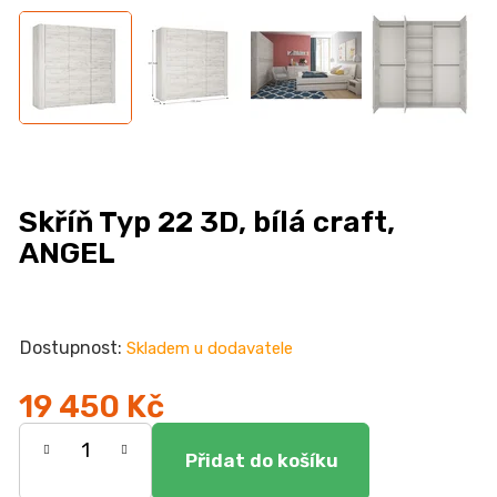
n
a
j
í
t
?
Skříň Typ 22 3D, bílá craft,
ANGEL
HLEDAT
Skladem u dodavatele
D
19 450 Kč
o
Měrná
p
o
cena: