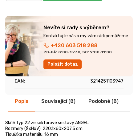
r
u
č
u
j
Nevíte si rady s výběrem?
e
m
+420 603 518 288
e
PO-PÁ: 8:00-15:30, SO: 9:00-11:00
Položit dotaz
TV
STOLEK
CREATIV
EAN
:
3214251103947
28
070
Kč
Popis
Související (8)
Podobné (8)
Di
Skříň Typ 22 ze sektorové sestavy ANGEL.
Rozměry (ŠxHxV): 220,1x60x207,5 cm
Tloušťka materiálu: 16 mm