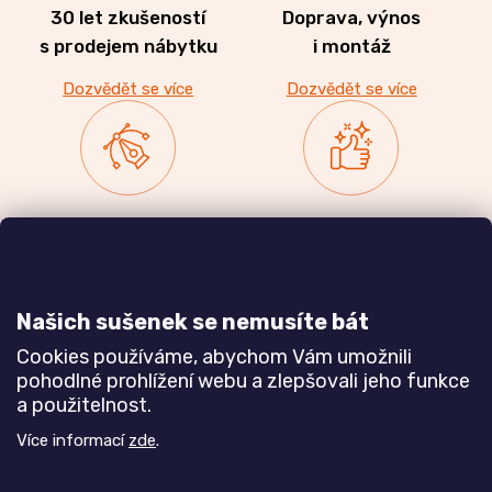
30 let zkušeností
Doprava, výnos
s prodejem nábytku
i montáž
Dozvědět se více
Dozvědět se více
Zakázková výroba
Ověřeno
nábytku
zákazníky
a realizace interiérů
Našich sušenek se nemusíte bát
Dozvědět se více
Dozvědět se více
Cookies používáme, abychom Vám umožnili
pohodlné prohlížení webu a zlepšovali jeho funkce
a použitelnost.
Poznejte nás blíže
Více informací
zde
.