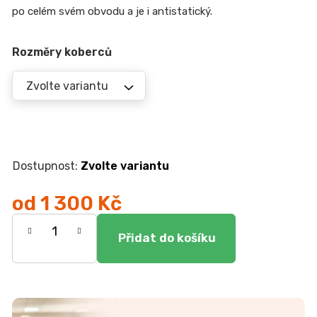
r
po celém svém obvodu a je i antistatický.
u
č
u
Rozměry koberců
j
e
m
e
JEDNOLŮŽKO
NEMO
Zvolte variantu
7
750
od
1 300 Kč
Kč
Měrná
cena: