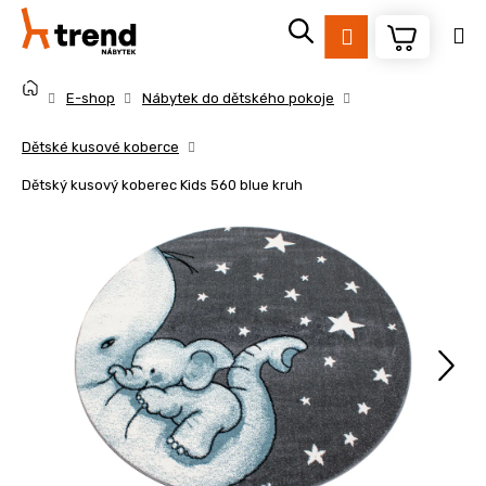
K
Přejít
na
o
Přihlášení
obsah
Zpět
Zpět
š
Domů
í
E-shop
Nábytek do dětského pokoje
k
C
Dětské kusové koberce
o
Dětský kusový koberec Kids 560 blue kruh
p
o
t
ř
e
b
u
j
e
t
e