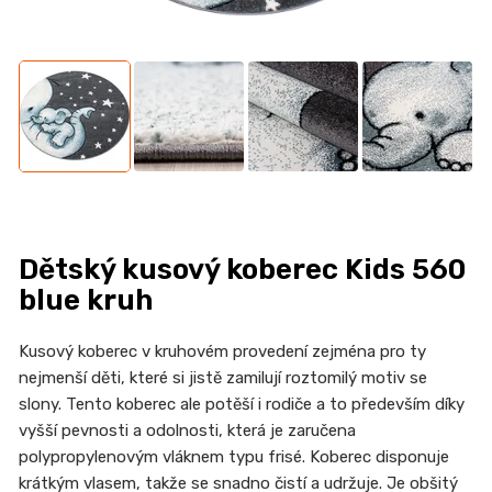
n
a
j
í
t
?
Dětský kusový koberec Kids 560
HLEDAT
blue kruh
Kusový koberec v kruhovém provedení zejména pro ty
nejmenší děti, které si jistě zamilují roztomilý motiv se
D
slony. Tento koberec ale potěší i rodiče a to především díky
o
vyšší pevnosti a odolnosti, která je zaručena
p
polypropylenovým vláknem typu frisé. Koberec disponuje
o
krátkým vlasem, takže se snadno čistí a udržuje. Je obšitý