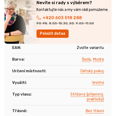
Nevíte si rady s výběrem?
+420 603 518 288
PO-PÁ: 8:00-15:30, SO: 9:00-11:00
Položit dotaz
EAN
:
Zvolte variantu
Barva
:
Šedá
,
Modrá
Určení místnosti
:
Dětský pokoj
Využití
:
Vnitřní
Typ vlasu
:
Střižený (příjemný,
praktický)
Třásně
:
Bez třásní