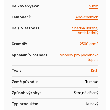
Celková výška
:
5 mm
Lemování
:
Ano-chemlon
Další vlastnosti
:
Snadná údržba
,
Antistatický
Gramáž
:
2500 g/m2
Speciální vlastnosti
:
Vhodný pro podlahové
topení
Tvar
:
Kruh
Země původu
:
Turecko
Způsob výroby
:
Strojně dělaný
Typ produktu
:
Kusový