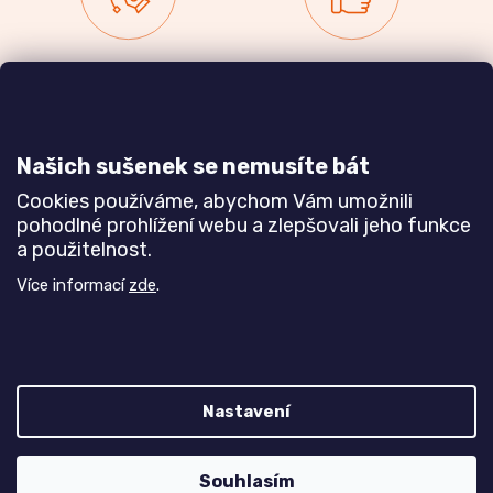
Zakázková výroba
Ověřeno
nábytku
zákazníky
a realizace interiérů
Našich sušenek se nemusíte bát
Dozvědět se více
Dozvědět se více
Cookies používáme, abychom Vám umožnili
pohodlné prohlížení webu a zlepšovali jeho funkce
a použitelnost.
Poznejte nás blíže
Více informací
zde
.
Nastavení
Z
Vytvořil Shoptet
Souhlasím