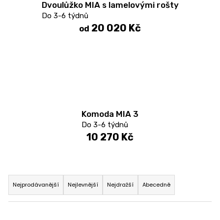
Dvoulůžko MIA s lamelovými rošty
Do 3-6 týdnů
20 020 Kč
od
Komoda MIA 3
Do 3-6 týdnů
10 270 Kč
Ř
a
Nejprodávanější
Nejlevnější
Nejdražší
Abecedně
z
e