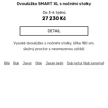
Dvoulůžko SMART XL s nočními stolky
Do 3-6 týdnů
27 230 Kč
DETAIL
Vysoké dvoulůžko s nočními stolky, šířka 180 cm,
úložný prostor s neomezenou zátěží.
Bílá
Buk
Javor
Olše
Jasan šedý
Dub natur (dub sonoma)