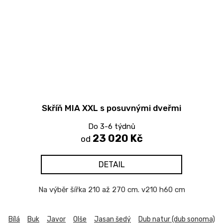
Skříň MIA XXL s posuvnými dveřmi
Do 3-6 týdnů
23 020 Kč
od
DETAIL
Na výběr šířka 210 až 270 cm. v210 h60 cm
Bílá
Buk
Javor
Olše
Jasan šedý
Dub natur (dub sonoma)