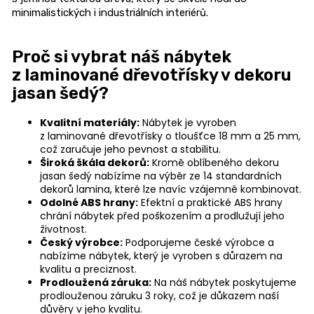
n
minimalistických i industriálních interiérů.
a
j
Proč si vybrat náš nábytek
í
z laminované dřevotřísky v dekoru
t
jasan šedý?
?
Kvalitní materiály:
Nábytek je vyroben
z laminované dřevotřísky o tloušťce 18 mm a 25 mm,
což zaručuje jeho pevnost a stabilitu.
Široká škála dekorů:
Kromě oblíbeného dekoru
jasan šedý nabízíme na výběr ze 14 standardních
HLEDAT
dekorů lamina, které lze navíc vzájemně kombinovat.
Odolné ABS hrany:
Efektní a praktické ABS hrany
chrání nábytek před poškozením a prodlužují jeho
životnost.
Český výrobce:
Podporujeme české výrobce a
D
nabízíme nábytek, který je vyroben s důrazem na
o
kvalitu a preciznost.
p
Prodloužená záruka:
Na náš nábytek poskytujeme
prodlouženou záruku 3 roky, což je důkazem naší
o
důvěry v jeho kvalitu.
r