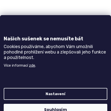
Toaletní stolek MIA se zrcadlem a
taburetem
Našich sušenek se nemusíte bát
Cookies používáme, abychom Vám umožnili
Do 3-6 týdnů
pohodlné prohlížení webu a zlepšovali jeho funkce
7 130 Kč
a použitelnost.
Více informací
zde
.
DETAIL
Bílá
Buk
Javor
Olše
Jasan šedý
Dub natur (dub sonoma)
Nastavení
13
položek celkem
O
v
Z
Vytvořil Shoptet
l
Souhlasím