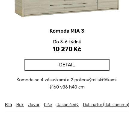
Komoda MIA 3
Do 3-6 týdnů
10 270 Kč
DETAIL
Komoda se 4 zásuvkami a 2 policovými skříňkami.
š160 v86 h40 cm
Bílá
Buk
Javor
Olše
Jasan šedý
Dub natur (dub sonoma)