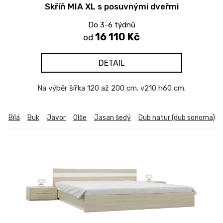
Skříň MIA XL s posuvnými dveřmi
u
k
Do 3-6 týdnů
t
16 110 Kč
od
ů
DETAIL
Na výběr šířka 120 až 200 cm. v210 h60 cm.
Bílá
Buk
Javor
Olše
Jasan šedý
Dub natur (dub sonoma)