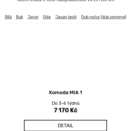
Bílá
Buk
Javor
Olše
Jasan šedý
Dub natur (dub sonoma)
Komoda MIA 1
Do 3-6 týdnů
7 170 Kč
DETAIL