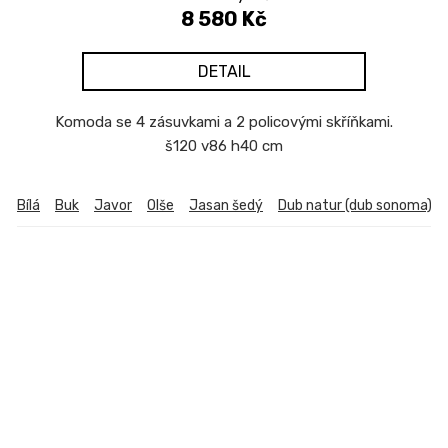
8 580 Kč
DETAIL
Komoda se 4 zásuvkami a 2 policovými skříňkami.
š120 v86 h40 cm
Bílá
Buk
Javor
Olše
Jasan šedý
Dub natur (dub sonoma)