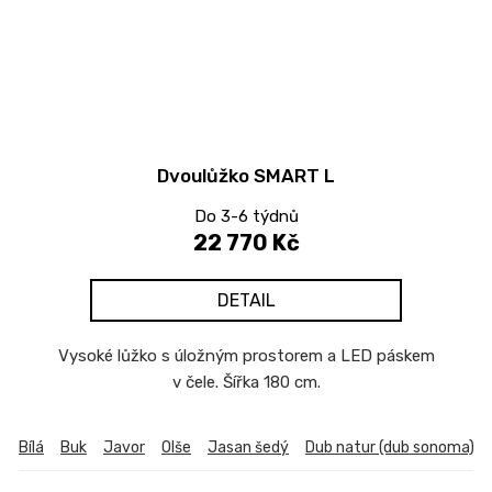
Dvoulůžko SMART L
Do 3-6 týdnů
22 770 Kč
DETAIL
Vysoké lůžko s úložným prostorem a LED páskem
v čele. Šířka 180 cm.
Bílá
Buk
Javor
Olše
Jasan šedý
Dub natur (dub sonoma)