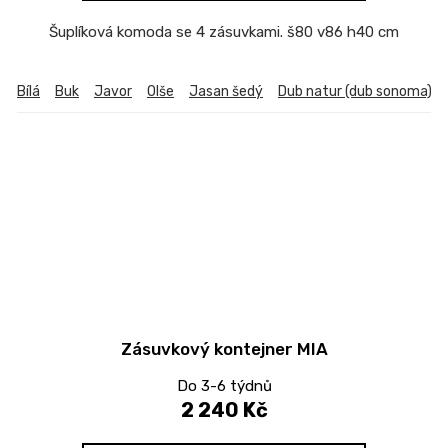
Šuplíková komoda se 4 zásuvkami. š80 v86 h40 cm
Bílá
Buk
Javor
Olše
Jasan šedý
Dub natur (dub sonoma)
Zásuvkový kontejner MIA
Do 3-6 týdnů
2 240 Kč