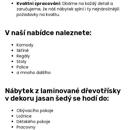
Kvalitní zpracování:
Dbáme na každý detail a
u
zaručujeme, že náš nábytek splní i ty nejnáročnější
č
požadavky na kvalitu.
u
j
e
V naší nabídce naleznete:
m
e
Komody
Skříně
Regály
Stoly
JEDNOLŮŽKO
NEMO
Police
a mnoho dalšího
7
750
Kč
Nábytek z laminované dřevotřísky
v dekoru jasan šedý se hodí do:
Obývacího pokoje
Ložnice
Dětského pokoje
Pracovny