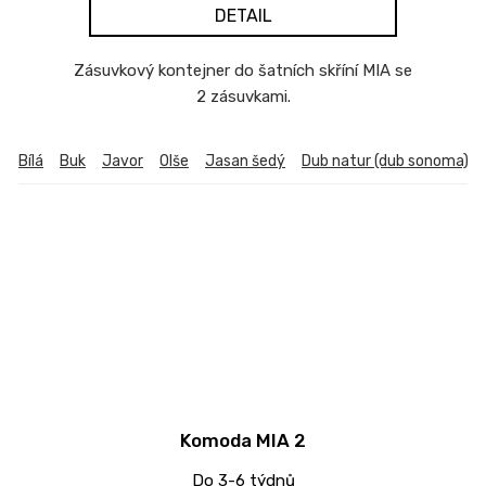
DETAIL
Zásuvkový kontejner do šatních skříní MIA se
2 zásuvkami.
Bílá
Buk
Javor
Olše
Jasan šedý
Dub natur (dub sonoma)
Komoda MIA 2
Do 3-6 týdnů