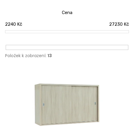
n
í
Cena
p
2240
Kč
27230
Kč
r
o
d
u
Položek k zobrazení:
13
k
t
V
ů
ý
p
i
s
p
r
o
d