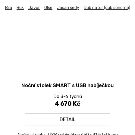
Bílá
Buk
Javor
Olše
Jasan šedý
Dub natur (dub sonoma)
Noční stolek SMART s USB nabíječkou
Do 3-6 týdnů
4 670 Kč
DETAIL
Noční stolek s USB nabíječkou.š50 v41,5 h35 cm