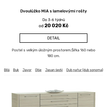
Dvoulůžko MIA s lamelovými rošty
Do 3-6 týdnů
20 020 Kč
od
DETAIL
Postel s velkým úložným prostorem.Šířka 160 nebo
180 cm.
Bílá
Buk
Javor
Olše
Jasan šedý
Dub natur (dub sonoma)