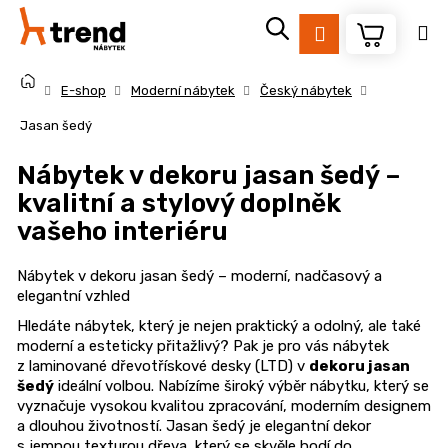
K
Přejít
na
o
Přihlášení
Zpět
Zpět
obsah
š
Domů
í
E-shop
Moderní nábytek
Český nábytek
k
C
Jasan šedý
o
Nábytek v dekoru jasan šedý –
p
kvalitní a stylový doplněk
o
vašeho interiéru
t
ř
Nábytek v dekoru jasan šedý – moderní, nadčasový a
e
elegantní vzhled
b
Hledáte nábytek, který je nejen praktický a odolný, ale také
u
moderní a esteticky přitažlivý? Pak je pro vás nábytek
j
z laminované dřevotřískové desky (LTD) v
dekoru jasan
e
šedý
ideální volbou. Nabízíme široký výběr nábytku, který se
vyznačuje vysokou kvalitou zpracování, moderním designem
t
a dlouhou životností. Jasan šedý je elegantní dekor
e
s jemnou texturou dřeva, který se skvěle hodí do