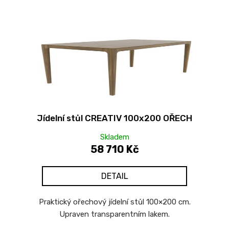
V
ý
p
i
s
p
r
o
d
Jídelní stůl CREATIV 100x200 OŘECH
u
k
Skladem
t
58 710 Kč
ů
DETAIL
Praktický ořechový jídelní stůl 100×200 cm.
Upraven transparentním lakem.