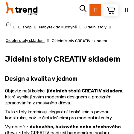
K
Přejít
na
o
Přihlášení
Zpět
Zpět
obsah
š
Domů
í
E-shop
Nábytek do kuchyně
Jídelní stoly
k
C
Jídelní stoly skladem
Jídelní stoly CREATIV skladem
o
p
Jídelní stoly CREATIV skladem
o
t
ř
Design a kvalita v jednom
e
Objevte naši kolekci
jídelních stolů CREATIV skladem
,
b
které vynikají svým moderním designem a precizním
u
zpracováním z masivního dřeva.
j
Tyto stoly kombinují elegantní tenké linie s pevnou
e
konstrukcí, což je činí ideálními pro moderní interiéry.
t
Vyrobené z
dubového, bukového nebo ořechového
e
dřeva, stoly CREATIV nabízejí harmonickou souhru