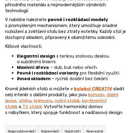
n
přírodního materiálu a nejmodernějších výrobních
technologií.
a
V nabídce naleznete
pevné i rozkládací modely
j
s promyšleným mechanismem, který umožňuje snadné
í
rozložení a zvětšení stolu bez ztráty estetiky. Každý stůl je
t
dostupný skladem, připravený k okamžitému odeslání.
?
Klíčové vlastnosti:
Elegantní design
s tenkou stolovou deskou
a subtilními liniemi.
Masivní dřevo
– dub, buk nebo ořech.
Pevné i rozkládací varianty
pro flexibilní využití.
HLEDAT
Ihned skladem
– rychlé dodání bez čekání.
Kromě jídelních stolů si můžete v
kolekci
CREATIV
sladit
celý interiér s dalšími produkty, jako jsou
komody
,
jídelní
lavice
,
vitrínu
,
knihovnu
,
noční stolek
,
konferenční
D
stolek
a
TV stolek
. Vytvořte harmonický domov
o
s nábytkem, který spojuje funkčnost a nadčasový design.
p
Ř
o
a
Nejprodávanější
Nejlevnější
Nejdražší
Abecedně
r