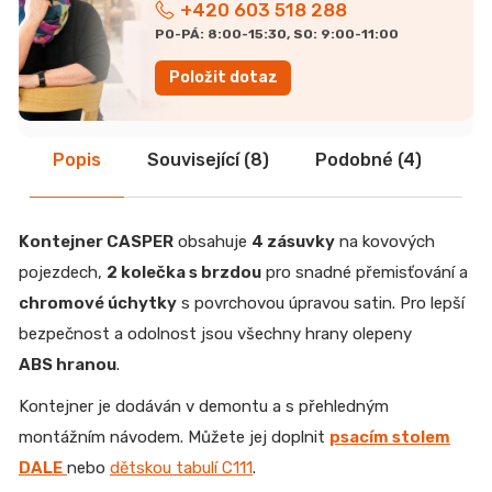
+420 603 518 288
PO-PÁ: 8:00-15:30, SO: 9:00-11:00
Položit dotaz
Popis
Související (8)
Podobné (4)
Di
Kontejner CASPER
obsahuje
4 zásuvky
na kovových
pojezdech,
2 kolečka s brzdou
pro snadné přemisťování a
chromové úchytky
s povrchovou úpravou satin. Pro lepší
bezpečnost a odolnost jsou všechny hrany olepeny
ABS hranou
.
Kontejner je dodáván v demontu a s přehledným
montážním návodem. Můžete jej doplnit
psacím stolem
DALE
nebo
dětskou tabulí C111
.