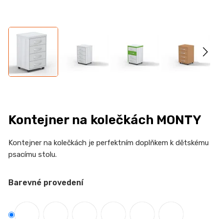
n
a
j
í
t
?
Kontejner na kolečkách MONTY
HLEDAT
Kontejner na kolečkách je perfektním doplňkem k dětskému
psacímu stolu.
D
Barevné provedení
o
p
o