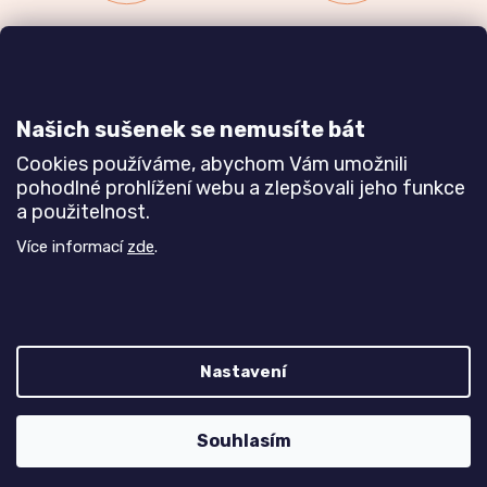
Zakázková výroba
Ověřeno
nábytku
zákazníky
a realizace interiérů
Našich sušenek se nemusíte bát
Dozvědět se více
Dozvědět se více
Cookies používáme, abychom Vám umožnili
pohodlné prohlížení webu a zlepšovali jeho funkce
a použitelnost.
Poznejte nás blíže
Více informací
zde
.
Nastavení
Z
Vytvořil Shoptet
Souhlasím
á
Copyright 2026
TREND nábytek s.r.o.
. Všechna práva
vyhrazena.