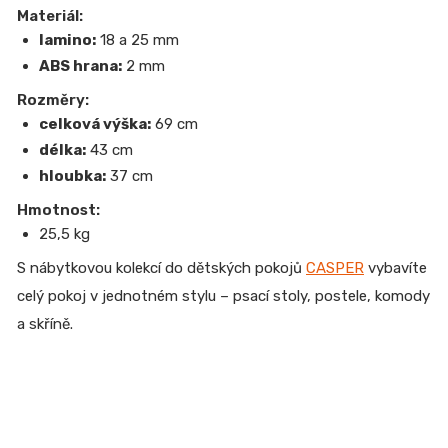
Materiál:
lamino:
18 a 25 mm
ABS hrana:
2 mm
Rozměry:
celková výška:
69 cm
délka:
43 cm
hloubka:
37 cm
Hmotnost:
25,5 kg
S nábytkovou kolekcí do dětských pokojů
CASPER
vybavíte
celý pokoj v jednotném stylu – psací stoly, postele, komody
a skříně.