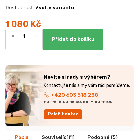
r
u
Zvolte variantu
č
u
1 080 Kč
j
Měrná
e
m
cena:
e
JEDNOLŮŽKO
NEMO
Nevíte si rady s výběrem?
7
750
Kč
+420 603 518 288
PO-PÁ: 8:00-15:30, SO: 9:00-11:00
Položit dotaz
Popis
Související (1)
Podobné (5)
Dis