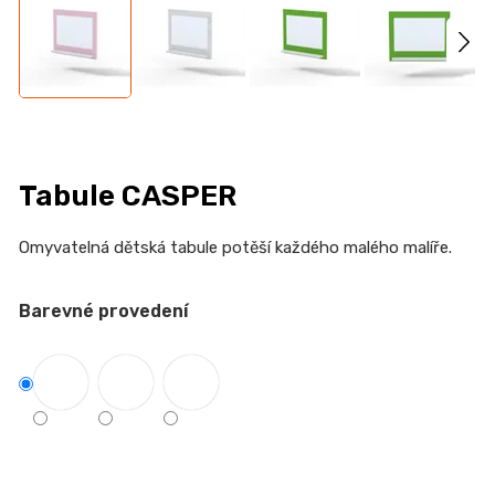
n
a
j
í
t
?
Tabule CASPER
Omyvatelná dětská tabule potěší každého malého malíře.
HLEDAT
Barevné provedení
D
o
p
o