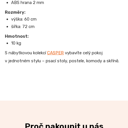
ABS hrana 2 mm
Rozměry:
výška: 60 cm
šířka: 72 cm
Hmotnost:
10 kg
S nábytkovou kolekcí
CASPER
vybavíte celý pokoj
v jednotném stylu – psací stoly, postele, komody a skříně.
Proč nakoupit u nás