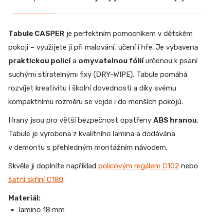
Tabule CASPER
je perfektním pomocníkem v dětském
pokoji – využijete ji při malování, učení i hře. Je vybavena
praktickou policí
a
omyvatelnou fólií
určenou k psaní
suchými stíratelnými fixy (DRY-WIPE). Tabule pomáhá
rozvíjet kreativitu i školní dovednosti a díky svému
kompaktnímu rozměru se vejde i do menších pokojů.
Hrany jsou pro větší bezpečnost opatřeny
ABS hranou
.
Tabule je vyrobena z kvalitního lamina a dodávána
v demontu s přehledným montážním návodem.
Skvěle ji doplníte například
policovým regálem C102
nebo
šatní skříní C180
.
Materiál:
lamino 18 mm