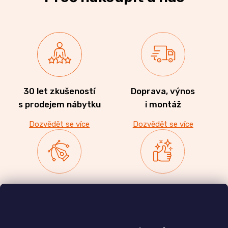
30 let zkušeností
Doprava, výnos
s prodejem nábytku
i montáž
Dozvědět se více
Dozvědět se více
Zakázková výroba
Ověřeno
nábytku
zákazníky
a realizace interiérů