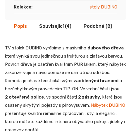
Kolekce
:
stoly DUBINO
Popis
Související (4)
Podobné (8)
Di
TV stolek DUBINO vyrábíme z masivního
dubového dřeva
,
které vyniká svou jedinečnou strukturou a zlatavou barvou.
Povrch dřeva je ošetřen kvalitním PUR lakem, který nábytek
zakonzervuje a navíc pomůže se samotnou údržbou.
Komoda je charakteristická svými
zaoblenými hranami
a
bezúchytkovým provedením TIP-ON. Ve vrchní části jsou
2 otevřené police
, ve spodní části
2 zásuvky
, které jsou
osazeny skrytými pojezdy s plnovýsuvem.
Nábytek DUBINO
prezentuje kvalitní řemeslné zpracování, styl a eleganci,
kterou můžete každému interiéru obývacího pokoje, jídelny i
pracovny dopřát.