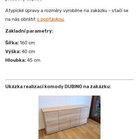
Atypické úpravy a rozměry vyrobíme na zakázku - stačí se
na nás obrátit
s poptávkou
.
Základní parametry:
Šířka:
160 cm
Výška:
40 cm
Hloubka:
45 cm
Ukázka realizací komody DUBINO na zakázku: