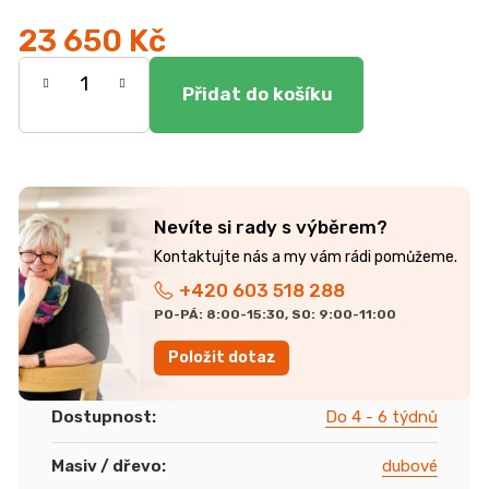
r
u
23 650 Kč
č
Měrná
u
j
cena:
e
m
e
Nevíte si rady s výběrem?
JEDNOLŮŽKO
NEMO
7
+420 603 518 288
750
Kč
PO-PÁ: 8:00-15:30, SO: 9:00-11:00
Položit dotaz
Dostupnost
:
Do 4 - 6 týdnů
Masiv / dřevo
:
dubové