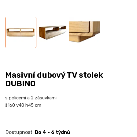
n
a
j
í
t
?
Masivní dubový TV stolek
HLEDAT
DUBINO
s policemi a 2 zásuvkami
š160 v40 h45 cm
D
o
p
o
Do 4 - 6 týdnů