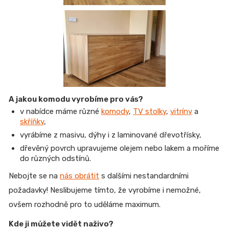
A jakou komodu vyrobíme pro vás?
v nabídce máme různé
komody
,
TV stolky
,
vitríny
a
skříňky
,
vyrábíme z masivu, dýhy i z laminované dřevotřísky,
dřevěný povrch upravujeme olejem nebo lakem a moříme
do různých odstínů.
Nebojte se na
nás obrátit
s dalšími nestandardními
požadavky! Neslibujeme tímto, že vyrobíme i nemožné,
ovšem rozhodně pro to uděláme maximum.
Kde ji můžete vidět naživo?