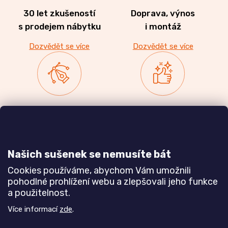
30 let zkušeností
Doprava, výnos
s prodejem nábytku
i montáž
Dozvědět se více
Dozvědět se více
Zakázková výroba
Ověřeno
nábytku
zákazníky
a realizace interiérů
Našich sušenek se nemusíte bát
Dozvědět se více
Dozvědět se více
Cookies používáme, abychom Vám umožnili
pohodlné prohlížení webu a zlepšovali jeho funkce
a použitelnost.
Poznejte nás blíže
Více informací
zde
.