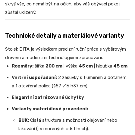
skryjí vše, co nemá být na očích, aby váš obývací pokoj
zůstal uklizený.
Technické detaily a materiálové varianty
Stolek DITA je výsledkem precizní ruční práce s výběrovým
dřevem a moderními technologiemi zpracování.
Rozměry:
šířka
200 cm
| výška
45 cm
| hloubka
45 cm
Vnitřní uspořádání:
2 zásuvky s tlumením a dotahem
a 1 otevřená police (š57 v16 h37 cm).
Elegantní zafrézované úchytky
Varianty materiálové provedení:
BUK:
Čistá struktura s možností olejování nebo
lakování (i v mořených odstínech).