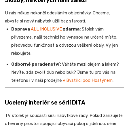
Služby, na kterých nám záleží
U nás nákup nekončí odesláním objednávky. Chceme,
abyste si nový nábytek užili bez starostí.
Doprava
ALL INCLUSIVE
zdarma:
Stolek vám
přivezeme, naši technici ho vynesou na určené místo,
předvedou funkčnost a odvezou veškeré obaly. Vy jen
relaxujete.
Odborné poradenství:
Váháte mezi olejem a lakem?
Nevíte, zda zvolit dub nebo buk? Jsme tu pro vás na
telefonu i v naší prodejně
v Bystřici pod Hostýnem
.
Ucelený interiér se sérií DITA
TV stolek je součástí širší nábytkové řady. Pokud zařizujete
otevřený prostor spojující obývací pokoj s jídelnou, série