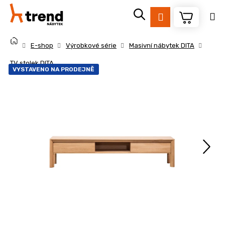
K
Přejít
na
o
Přihlášení
obsah
Zpět
Zpět
š
Domů
í
E-shop
Výrobkové série
Masivní nábytek DITA
k
C
TV stolek DITA
VYSTAVENO NA PRODEJNĚ
o
p
o
t
ř
e
b
u
j
e
t
e