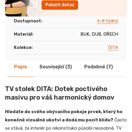
Položit dotaz
Dostupnost
:
6-8 týdnů
Materiál
:
BUK, DUB, OŘECH
Kolekce
:
DITA
Popis
Související (3)
Podobné (7)
Di
TV stolek DITA: Dotek poctivého
masivu pro váš harmonický domov
Hledáte do svého obývacího pokoje prvek, který ho
konečně vizuálně ukotví a dodá mu pocit klidu?
Často
se stává, že interiér po rekonstrukci působí neosobně. TV