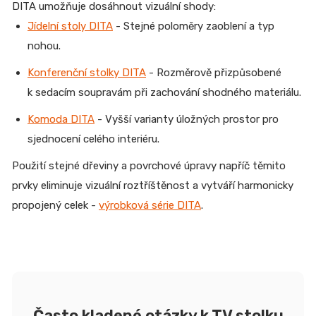
DITA umožňuje dosáhnout vizuální shody:
Jídelní stoly DITA
- Stejné poloměry zaoblení a typ
nohou.
Konferenční stolky DITA
- Rozměrově přizpůsobené
k sedacím soupravám při zachování shodného materiálu.
Komoda DITA
- Vyšší varianty úložných prostor pro
sjednocení celého interiéru.
Použití stejné dřeviny a povrchové úpravy napříč těmito
prvky eliminuje vizuální roztříštěnost a vytváří harmonicky
propojený celek -
výrobková série DITA
.
Často kladené otázky k TV stolku