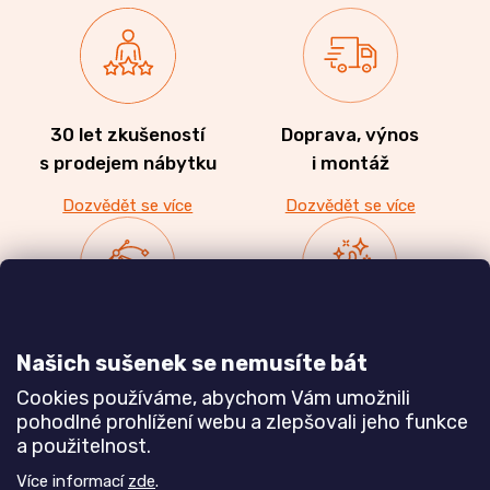
30 let zkušeností
Doprava, výnos
s prodejem nábytku
i montáž
Dozvědět se více
Dozvědět se více
Zakázková výroba
Ověřeno
Našich sušenek se nemusíte bát
nábytku
zákazníky
Cookies používáme, abychom Vám umožnili
a realizace interiérů
pohodlné prohlížení webu a zlepšovali jeho funkce
a použitelnost.
Dozvědět se více
Dozvědět se více
Více informací
zde
.