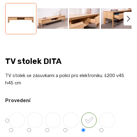
n
a
j
í
t
?
TV stolek DITA
TV stolek se zásuvkami a policí pro elektroniku. š200 v45
HLEDAT
h45 cm
Provedení
D
o
p
o