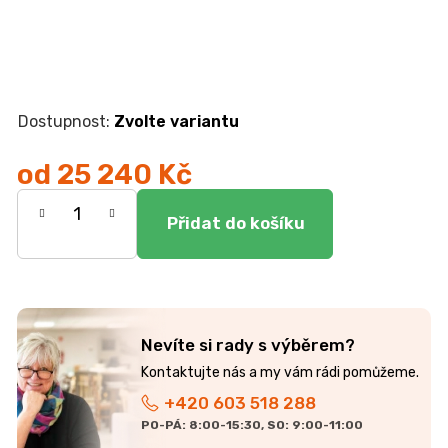
r
u
č
u
j
e
Zvolte variantu
m
e
od
25 240 Kč
Měrná
ŽIDLE
GOLDA
cena:
5
235
Kč
Nevíte si rady s výběrem?
+420 603 518 288
PO-PÁ: 8:00-15:30, SO: 9:00-11:00