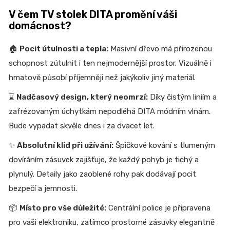
V čem TV stolek DITA promění váši
domácnost?
🏠
Pocit útulnosti a tepla:
Masivní dřevo má přirozenou
schopnost zútulnit i ten nejmodernější prostor. Vizuálně i
hmatově působí příjemněji než jakýkoliv jiný materiál.
⌛
Nadčasový design, který neomrzí:
Díky čistým liniím a
zafrézovaným úchytkám nepodléhá DITA módním vlnám.
Bude vypadat skvěle dnes i za dvacet let.
✨
Absolutní klid při užívání:
Špičkové kování s tlumeným
dovíráním zásuvek zajišťuje, že každý pohyb je tichý a
plynulý. Detaily jako zaoblené rohy pak dodávají pocit
bezpečí a jemnosti.
📦
Místo pro vše důležité:
Centrální police je připravena
pro vaši elektroniku, zatímco prostorné zásuvky elegantně