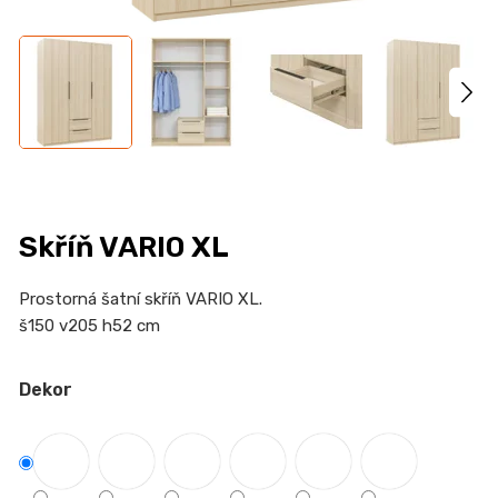
n
a
j
í
t
?
Skříň VARIO XL
HLEDAT
Prostorná šatní skříň VARIO XL.
š150 v205 h52 cm
Dekor
D
o
p
o