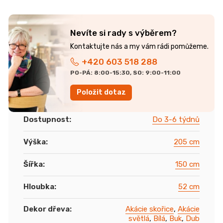
Nevíte si rady s výběrem?
+420 603 518 288
PO-PÁ: 8:00-15:30, SO: 9:00-11:00
Položit dotaz
Dostupnost
:
Do 3-6 týdnů
Výška
:
205 cm
Šířka
:
150 cm
Hloubka
:
52 cm
Dekor dřeva
:
Akácie skořice
,
Akácie
světlá
,
Bílá
,
Buk
,
Dub