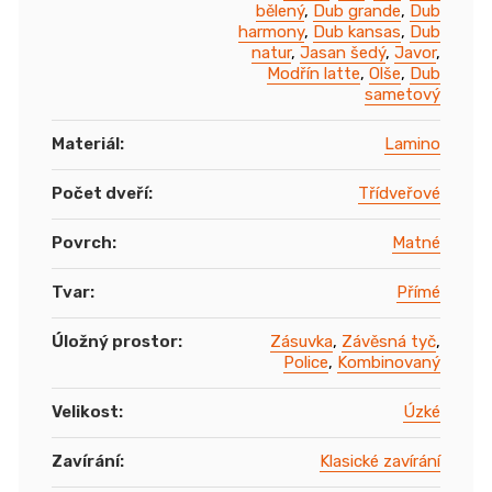
bělený
,
Dub grande
,
Dub
harmony
,
Dub kansas
,
Dub
natur
,
Jasan šedý
,
Javor
,
Modřín latte
,
Olše
,
Dub
sametový
Materiál
:
Lamino
Počet dveří
:
Třídveřové
Povrch
:
Matné
Tvar
:
Přímé
Úložný prostor
:
Zásuvka
,
Závěsná tyč
,
Police
,
Kombinovaný
Velikost
:
Úzké
Zavírání
:
Klasické zavírání