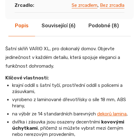
Zrcadlo
:
Se zrcadlem
,
Bez zrcadla
Popis
Související (6)
Podobné (8)
Di
Šatní skříň VARIO XL, pro dokonalý domov. Objevte
jedinečnost v každém detailu, která spojuje eleganci a
funkčnost dohromady.
Klíčové vlastnosti:
krajní oddíl s šatní tyčí, prostřední oddíl s policemi a
zásuvkami,
vyrobeno z laminované dřevotřísky
o síle 18 mm
, ABS
hrany,
na výběr ze 14 standardních barevných
dekorů lamina
,
dvířka i zásuvka jsou osazeny decentními
kovovými
úchytkami
, přičemž si můžete vybrat mezi černým
nebo nerezovým provedením,