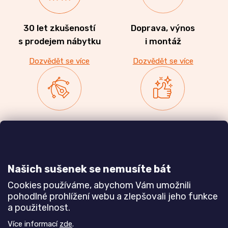
30 let zkušeností
Doprava, výnos
s prodejem nábytku
i montáž
Dozvědět se více
Dozvědět se více
Zakázková výroba
Ověřeno
nábytku
zákazníky
a realizace interiérů
Našich sušenek se nemusíte bát
Dozvědět se více
Dozvědět se více
Cookies používáme, abychom Vám umožnili
pohodlné prohlížení webu a zlepšovali jeho funkce
a použitelnost.
Poznejte nás blíže
Více informací
zde
.