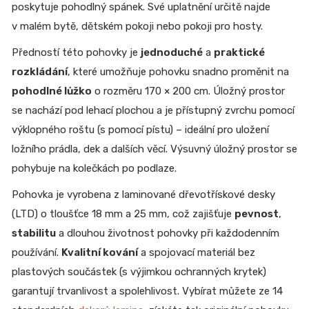
poskytuje pohodlný spánek. Své uplatnění určitě najde
v malém bytě, dětském pokoji nebo pokoji pro hosty.
Předností této pohovky je
jednoduché
a
praktické
rozkládání
, které umožňuje pohovku snadno proměnit na
pohodlné lůžko
o rozměru 170 × 200 cm. Úložný prostor
se nachází pod lehací plochou a je přístupný zvrchu pomocí
výklopného roštu (s pomocí pístu) – ideální pro uložení
ložního prádla, dek a dalších věcí. Výsuvný úložný prostor se
pohybuje na kolečkách po podlaze.
Pohovka je vyrobena z laminované dřevotřískové desky
(LTD) o tloušťce 18 mm a 25 mm, což zajišťuje
pevnost
,
stabilitu
a dlouhou životnost pohovky při každodenním
používání.
Kvalitní kování
a spojovací materiál bez
plastových součástek (s výjimkou ochranných krytek)
garantují trvanlivost a spolehlivost. Vybírat můžete ze 14