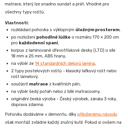
matrace
, který lze snadno sundat a prát. Vhodné pro
všechny typy roštů.
Vlastnosti:
rozkládací pohovka s výklopným
úložným prostorem
,
po rozložení
pohodlné lůžko
o rozměru 170 × 200 cm
pro
každodenní spaní
,
korpus z laminované dřevotřískové desky (LTD) o síle
18 mm a 25 mm, ABS hrany,
na výběr ze
14 standardních dekorů lamina
,
2 typy postelových roštů - klasický laťkový rošt nebo
rošt lamelový,
součástí
matrace
z kvalitních pěn,
na výběr šedý potah nebo z bílé matracoviny,
originální česká výroba - Český výrobek, záruka 3 roky,
doprava zdarma.
Pohovku dodáváme v demontu, díky
přiloženému návodu
však montáž zvládne každý zručný kutil. Pokud si ovšem na