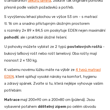
standardních
dekorů lamina
, získáte tak originální pohovku
přesně podle vašich požadavků a potřeb.
S vyvýšenou lehací plochou ve výšce 53 cm - s matrací
tl. 16 cm a snadno přístupným úložným prostorem
s rozměry 2× 89 × 84,5 cm poskytuje EDEN nejen maximální
pohodlí
, ale i praktické úložné řešení.
U pohovky můžete vybírat ze 2 typů
postelových roštů
-
bukový laťkový rošt nebo rošt lamelový. Oba rošty mají
nosnost 2 × 130 kg.
K vašemu novému lůžku máte na výběr ze
4 typů matrací
EDEN
, které splňují vysoké nároky na komfort, hygienu
a zdravý spánek. Zvolte si tu, která nejlépe vyhovuje vašim
potřebám:
Matrace
mají 200×90 cm a 200×80 cm (půlená). Jsou
vybavené potahem
dělitelný zipem
po celém obvodu