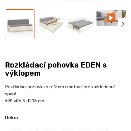
n
a
j
í
t
?
Rozkládací pohovka EDEN s
výklopem
HLEDAT
Rozkládací pohovka s roštem i matrací pro každodenní
spaní.
š98 v86,5 d205 cm
D
o
p
Dekor
o