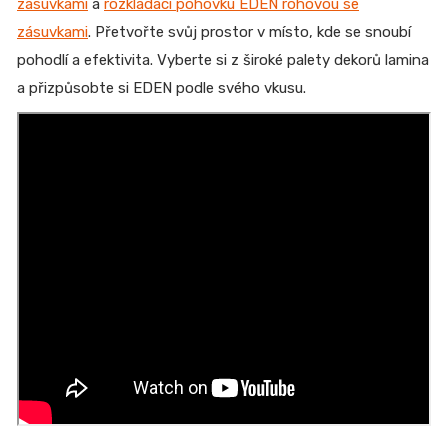
zásuvkami
a
rozkládací pohovku EDEN rohovou se
zásuvkami
. Přetvořte svůj prostor v místo, kde se snoubí
pohodlí a efektivita. Vyberte si z široké palety dekorů lamina
a přizpůsobte si EDEN podle svého vkusu.