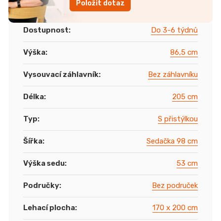
Položit dotaz
Dostupnost
:
Do 3-6 týdnů
Výška
:
86,5 cm
Vysouvací záhlavník
:
Bez záhlavníku
Délka
:
205 cm
Typ
:
S přistýlkou
Šířka
:
Sedačka 98 cm
Výška sedu
:
53 cm
Područky
:
Bez područek
Lehací plocha
:
170 x 200 cm