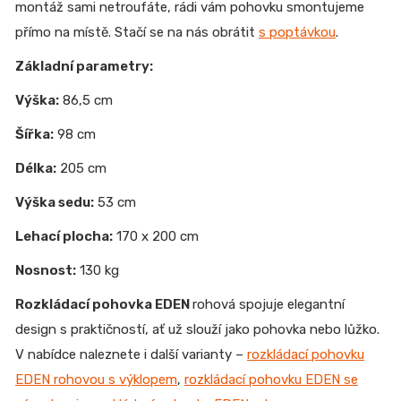
montáž sami netroufáte, rádi vám pohovku smontujeme
přímo na místě. Stačí se na nás obrátit
s poptávkou
.
Základní parametry:
Výška:
86,5 cm
Šířka:
98 cm
Délka:
205 cm
Výška sedu:
53 cm
Lehací plocha:
170 x 200 cm
Nosnost:
130 kg
Rozkládací pohovka EDEN
rohová spojuje elegantní
design s praktičností, ať už slouží jako pohovka nebo lůžko.
V nabídce naleznete i další varianty –
rozkládací pohovku
EDEN rohovou s výklopem
,
rozkládací pohovku EDEN se