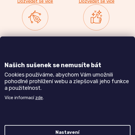
Dozvědět se více
Dozvědět se více
Zakázková výroba
Ověřeno
nábytku
zákazníky
a realizace interiérů
Našich sušenek se nemusíte bát
Dozvědět se více
Dozvědět se více
Cookies používáme, abychom Vám umožnili
pohodlné prohlížení webu a zlepšovali jeho funkce
a použitelnost.
Poznejte nás blíže
Více informací
zde
.
Nastavení