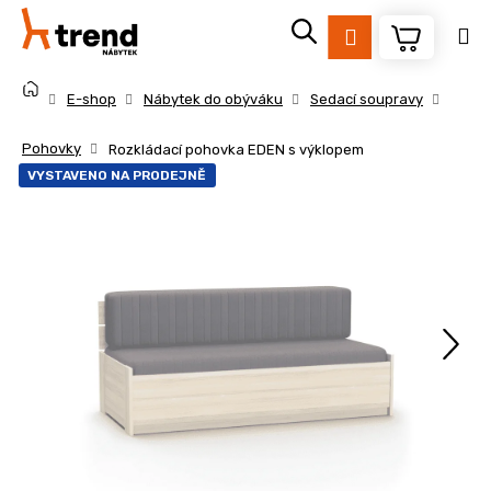
K
Přejít
na
o
Přihlášení
obsah
Zpět
Zpět
š
Domů
í
E-shop
Nábytek do obýváku
Sedací soupravy
k
C
Pohovky
Rozkládací pohovka EDEN s výklopem
o
VYSTAVENO NA PRODEJNĚ
p
o
t
ř
e
b
u
j
e
t
e