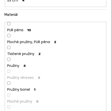
53 cm
4
Materiál
PUR pěna
10
Ploché pružiny, PUR pěna
2
Tlačené pružiny
2
Pružiny
4
Pružiny vlnovec
0
Pružiny bonel
1
Ploché pružiny
0