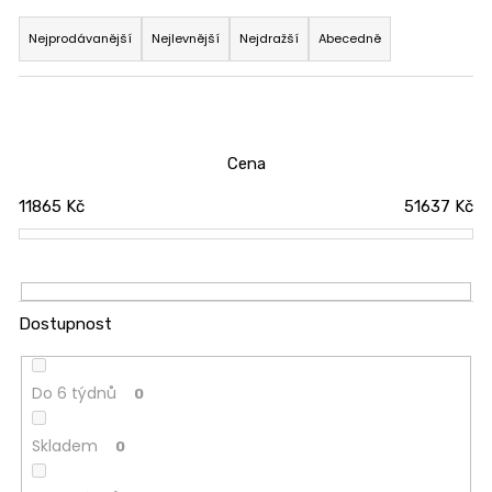
Ř
n
a
Nejprodávanější
Nejlevnější
Nejdražší
Abecedně
a
z
j
e
í
n
t
í
?
Cena
p
11865
Kč
51637
Kč
r
o
d
HLEDAT
u
k
Dostupnost
t
ů
D
Do 6 týdnů
0
o
p
Skladem
0
o
r