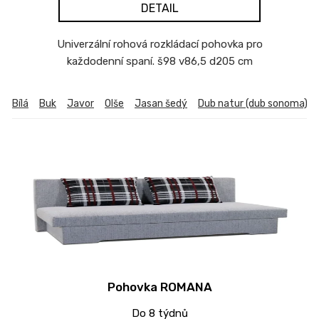
DETAIL
Univerzální rohová rozkládací pohovka pro
každodenní spaní. š98 v86,5 d205 cm
Bílá
Buk
Javor
Olše
Jasan šedý
Dub natur (dub sonoma)
Pohovka ROMANA
Do 8 týdnů