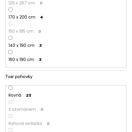
126 x 267 cm
0
170 x 200 cm
4
150 x 195 cm
0
140 x 190 cm
3
160 x 190 cm
3
Tvar pohovky
Rovná
23
S otomanem
0
Rohová sedačka
0