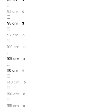
92 cm
0
95 cm
3
97 cm
0
100 cm
0
105 cm
4
110 cm
1
140 cm
0
150 cm
0
155 cm
0