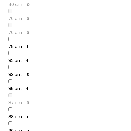
40 cm
0
70 cm
0
76 cm
0
78 cm
1
82 cm
1
83 cm
5
85 cm
1
87 cm
0
88 cm
1
90 cm
2