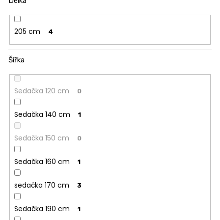
Délka
205 cm
4
Šířka
Sedačka 120 cm
0
Sedačka 140 cm
1
Sedačka 150 cm
0
Sedačka 160 cm
1
sedačka 170 cm
3
Sedačka 190 cm
1