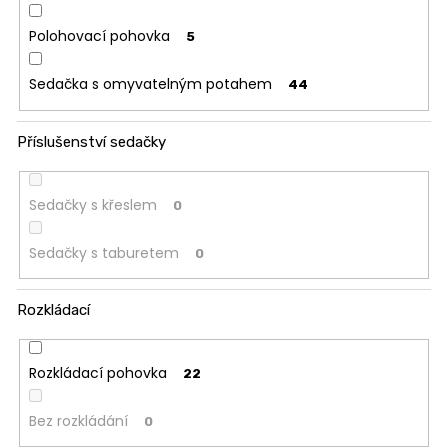
Polohovací pohovka
5
Sedačka s omyvatelným potahem
44
Příslušenství sedačky
Sedačky s křeslem
0
Sedačky s taburetem
0
Rozkládací
Rozkládací pohovka
22
Bez rozkládání
0