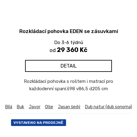
Rozkládací pohovka EDEN se zásuvkami
Do 3-6 týdnů
29 360 Kč
od
DETAIL
Rozkládací pohovka s roštem i matrací pro
každodenní spaní.š98 v86,5 d205 cm
Bílá
Buk
Javor
Olše
Jasan šedý
Dub natur (dub sonoma)
VYSTAVENO NA PRODEJNĚ