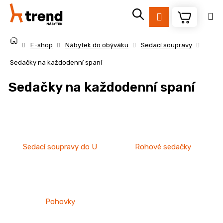
K
Přejít
na
o
Přihlášení
Zpět
Zpět
obsah
š
Domů
í
E-shop
Nábytek do obýváku
Sedací soupravy
k
C
Sedačky na každodenní spaní
o
Sedačky na každodenní spaní
p
o
t
ř
e
Sedací soupravy do U
Rohové sedačky
b
u
j
e
Pohovky
t
e