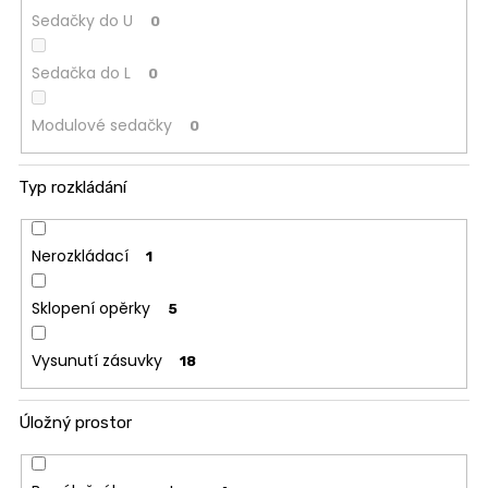
Sedačky do U
0
Sedačka do L
0
Modulové sedačky
0
Typ rozkládání
Nerozkládací
1
Sklopení opěrky
5
Vysunutí zásuvky
18
Úložný prostor