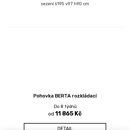
sezení š195 v97 h90 cm
Pohovka BERTA rozkládací
Do 8 týdnů
11 865 Kč
od
DETAIL