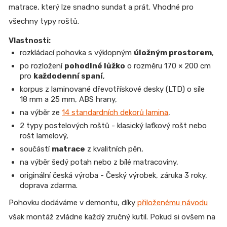
matrace
, který lze snadno sundat a prát. Vhodné pro
všechny typy roštů.
Vlastnosti:
rozkládací pohovka s výklopným
úložným prostorem
,
po rozložení
pohodlné lůžko
o rozměru 170 × 200 cm
pro
každodenní spaní
,
korpus z laminované dřevotřískové desky (LTD) o síle
18 mm a 25 mm, ABS hrany,
na výběr ze
14 standardních dekorů lamina
,
2 typy postelových roštů - klasický laťkový rošt nebo
rošt lamelový,
součástí
matrace
z kvalitních pěn,
na výběr šedý potah nebo z bílé matracoviny,
originální česká výroba - Český výrobek, záruka 3 roky,
doprava zdarma.
Pohovku dodáváme v demontu, díky
přiloženému návodu
však montáž zvládne každý zručný kutil. Pokud si ovšem na