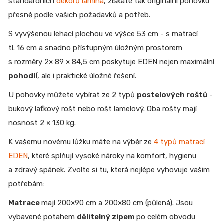
standardních
dekorů lamina
, získáte tak originální pohovku
přesně podle vašich požadavků a potřeb.
S vyvýšenou lehací plochou ve výšce 53 cm - s matrací
tl. 16 cm a snadno přístupným úložným prostorem
s rozměry 2× 89 × 84,5 cm poskytuje EDEN nejen maximální
pohodlí
, ale i praktické úložné řešení.
U pohovky můžete vybírat ze 2 typů
postelových roštů
-
bukový laťkový rošt nebo rošt lamelový. Oba rošty mají
nosnost 2 × 130 kg.
K vašemu novému lůžku máte na výběr ze
4 typů matrací
EDEN
, které splňují vysoké nároky na komfort, hygienu
a zdravý spánek. Zvolte si tu, která nejlépe vyhovuje vašim
potřebám:
Matrace
mají 200×90 cm a 200×80 cm (půlená). Jsou
vybavené potahem
dělitelný zipem
po celém obvodu