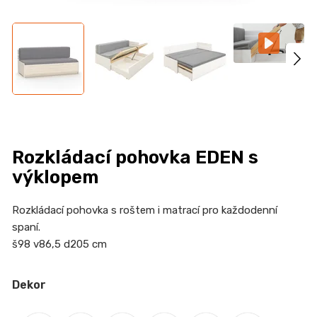
n
a
j
í
t
?
Rozkládací pohovka EDEN s
výklopem
HLEDAT
Rozkládací pohovka s roštem i matrací pro každodenní
spaní.
š98 v86,5 d205 cm
D
o
p
Dekor
o