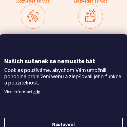
Dozvědět se více
Dozvědět se více
Zakázková výroba
Ověřeno
nábytku
zákazníky
a realizace interiérů
Našich sušenek se nemusíte bát
Dozvědět se více
Dozvědět se více
Cookies používáme, abychom Vám umožnili
pohodlné prohlížení webu a zlepšovali jeho funkce
a použitelnost.
Poznejte nás blíže
Více informací
zde
.
Nastavení