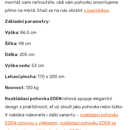
montáž sami netroufáte, rádi vám pohovku smontujeme
přímo na místě. Stačí se na nás obrátit
s poptávkou
.
Základní parametry:
Výška:
86,5 cm
Šířka:
98 cm
Délka:
205 cm
Výška sedu:
53 cm
Lehací plocha:
170 x 200 cm
Nosnost:
130 kg
Rozkládací pohovka EDEN
rohová spojuje elegantní
design s praktičností, ať už slouží jako pohovka nebo lůžko.
V nabídce naleznete i další varianty –
rozkládací pohovku
EDEN rohovou s výklopem
,
rozkládací pohovku EDEN se