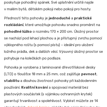
poskytuje pohodlný spánek. Své uplatnění určitě najde
v malém bytě, dětském pokoji nebo pokoji pro hosty.
Předností této pohovky je
jednoduché
a
praktické
rozkládání
, které umožňuje pohovku snadno proměnit na
pohodlné lůžko
o rozměru 170 × 200 cm. Úložný prostor
se nachází pod lehací plochou a je přístupný zvrchu pomocí
výklopného roštu (s pomocí pístu) – ideální pro uložení
ložního prádla, dek a dalších věcí. Výsuvný úložný prostor se
pohybuje na kolečkách po podlaze.
Pohovka je vyrobena z laminované dřevotřískové desky
(LTD) o tloušťce 18 mm a 25 mm, což zajišťuje
pevnost
,
stabilitu
a dlouhou životnost pohovky při každodenním
používání.
Kvalitní kování
a spojovací materiál bez
plastových součástek (s výjimkou ochranných krytek)
garantují trvanlivost a spolehlivost. Vybírat můžete ze 14