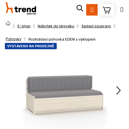
K
Přejít
na
o
Přihlášení
obsah
Zpět
Zpět
š
Domů
í
E-shop
Nábytek do obýváku
Sedací soupravy
k
C
Pohovky
Rozkládací pohovka EDEN s výklopem
o
VYSTAVENO NA PRODEJNĚ
p
o
t
ř
e
b
u
j
e
t
e