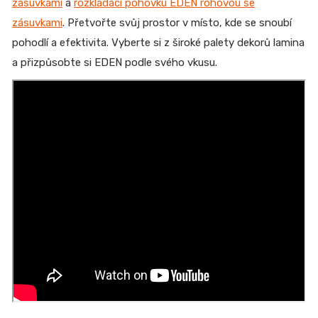
zásuvkami
a
rozkládací pohovku EDEN rohovou se
zásuvkami
. Přetvořte svůj prostor v místo, kde se snoubí
pohodlí a efektivita. Vyberte si z široké palety dekorů lamina
a přizpůsobte si EDEN podle svého vkusu.