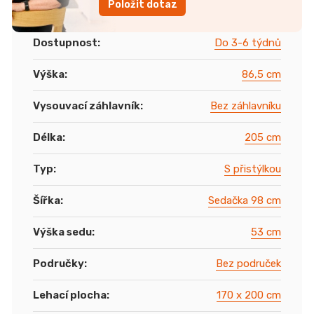
Položit dotaz
Dostupnost
:
Do 3-6 týdnů
Výška
:
86,5 cm
Vysouvací záhlavník
:
Bez záhlavníku
Délka
:
205 cm
Typ
:
S přistýlkou
Šířka
:
Sedačka 98 cm
Výška sedu
:
53 cm
Područky
:
Bez područek
Lehací plocha
:
170 x 200 cm