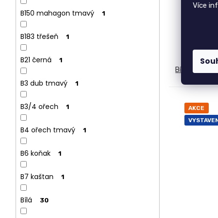
Více in
B150 mahagon tmavý
1
B183 třešeň
1
B21 černá
Sou
1
Bílá
Buk
J
B3 dub tmavý
1
B3/4 ořech
1
AKCE
VYSTAVE
B4 ořech tmavý
1
B6 koňak
1
B7 kaštan
1
Bílá
30