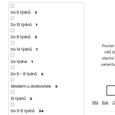
CREATIV
28
Do 6 týdnů
2
070
Kč
Do 10 týdnů
1
Do 8 týdnů
5
Postel
Do 14 týdnů
1
v42 d
vlastní
Do týdne
1
variant
Do 6 - 8 týdnů
2
Skladem u dodavatele
5
10 týdnů
2
Bílá
Buk
J
Do 3-6 týdnů
34