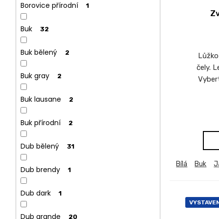
Borovice přírodní
1
Zv
Buk
32
Buk bělený
2
Lůžko 
čely. 
Buk gray
2
Vybert
Buk lausane
2
Buk přírodní
2
Dub bělený
31
Bílá
Buk
J
Dub brendy
1
Dub dark
1
VYSTAVE
Dub grande
20