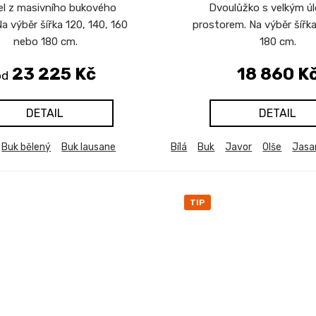
el z masivního bukového
Dvoulůžko s velkým ú
Na výběr šířka 120, 140, 160
prostorem. Na výběr šířk
nebo 180 cm.
180 cm.
23 225 Kč
18 860 K
od
DETAIL
DETAIL
Buk bělený
Buk lausane
Bílá
Buk
Javor
Olše
Jasa
TIP