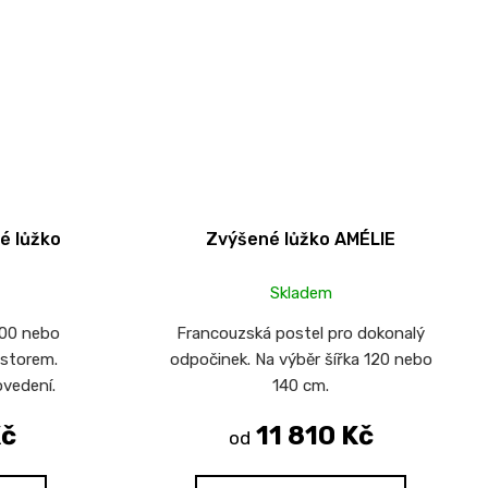
é lůžko
Zvýšené lůžko AMÉLIE
Skladem
200 nebo
Francouzská postel pro dokonalý
storem.
odpočinek. Na výběr šířka 120 nebo
ovedení.
140 cm.
Kč
11 810 Kč
od