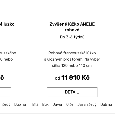
é lůžko
Zvýšené lůžko AMÉLIE
rohové
Do 3-6 týdnů
couzského
Rohové francouzské lůžko
120 nebo
s úložným prostorem. Na výběr
šířka 120 nebo 140 cm.
Kč
11 810 Kč
od
DETAIL
n šedý
b harmony
Dub natur (dub sonoma)
Dub kansas
Bílá
Buk
Dub sametový
Javor
Dub bělený
Olše
Modřín latte
Jasan šedý
Dub harmony
Akácie svět
Dub natu
Dub k