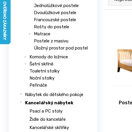
a
n
e
Jednolůžkové postele
z
a
l
Dvoulůžkové postele
e
V
j
Francouzské postele
n
ý
Rošty do postele
í
í
p
Matrace
t
p
i
Postele z masivu
?
r
s
Úložný prostor pod postel
o
p
Komody do ložnice
d
r
Šatní skříně
u
o
Toaletní stolky
HLEDAT
k
Noční stolky
d
t
Peřináče
u
ů
k
Nábytek do dětského pokoje
t
Poste
Kancelářský nábytek
D
ů
Psací a PC stoly
o
p
Židle do kanceláře
o
Kancelářské skříňky
r