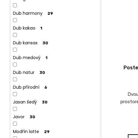
Dub harmony
29
Dub kakao
1
Dub kansas
30
Dub medový
1
Poste
Dub natur
30
Dub přírodní
6
Dvou
prostore
Jasan šedý
30
Javor
30
Modřín latte
29