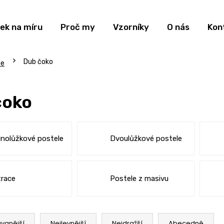
ek na míru
Proč my
Vzorníky
O nás
Kon
Dub čoko
ce
čoko
nolůžkové postele
Dvoulůžkové postele
race
Postele z masivu
vanější
Nejlevnější
Nejdražší
Abecedně