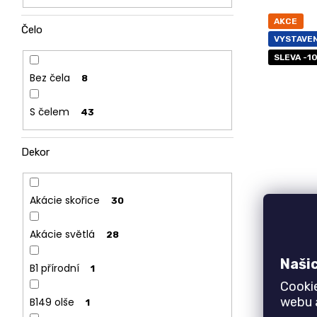
AKCE
Čelo
VYSTAVE
SLEVA -1
Bez čela
8
S čelem
43
Dekor
Akácie skořice
Zv
30
ú
Akácie světlá
28
Naši
Vyvý
B1 přírodní
1
pro
Cooki
90 ×
webu a
B149 olše
1
pro