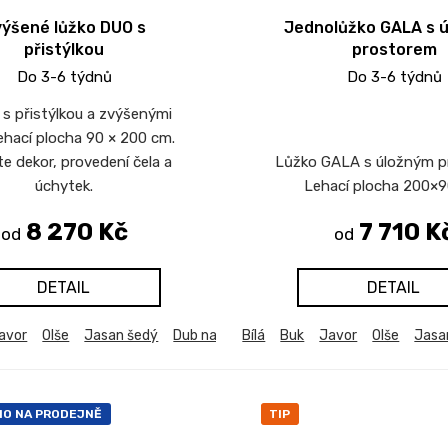
ýšené lůžko DUO s
Jednolůžko GALA s 
přistýlkou
prostorem
Do 3-6 týdnů
Do 3-6 týdnů
s přistýlkou a zvýšenými
Lehací plocha 90 × 200 cm.
e dekor, provedení čela a
Lůžko GALA s úložným p
úchytek.
Lehací plocha 200×9
8 270 Kč
7 710 K
od
od
DETAIL
DETAIL
avor
Olše
Jasan šedý
Dub natur (dub sonoma)
Bílá
Buk
Javor
Dub bělený
Olše
Jasa
Du
NO NA PRODEJNĚ
TIP