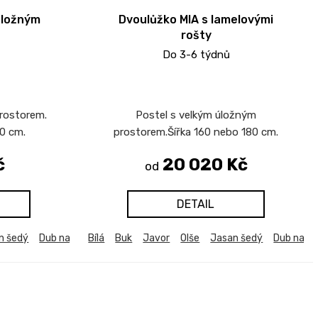
úložným
Dvoulůžko MIA s lamelovými
rošty
Do 3-6 týdnů
rostorem.
Postel s velkým úložným
0 cm.
prostorem.Šířka 160 nebo 180 cm.
č
20 020 Kč
od
DETAIL
n šedý
b harmony
Dub natur (dub sonoma)
Dub kansas
Bílá
Buk
Dub sametový
Javor
Dub bělený
Olše
Modřín latte
Jasan šedý
Dub harmony
Akácie svět
Dub natu
Dub k