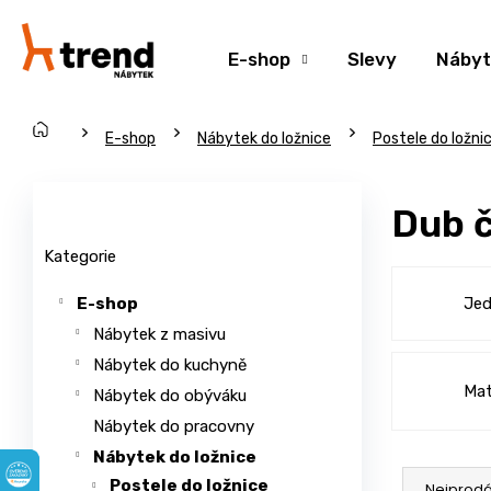
K
Přejít
na
o
Zpět
Zpět
obsah
E-shop
Slevy
Nábyt
š
do
do
í
obchodu
obchodu
k
Domů
C
E-shop
Nábytek do ložnice
Postele do ložni
o
P
p
o
Přeskočit
Dub 
o
s
kategorie
t
t
Kategorie
ř
r
Jed
E-shop
e
a
Nábytek z masivu
b
n
u
Nábytek do kuchyně
n
Mat
j
í
Nábytek do obýváku
e
p
Nábytek do pracovny
t
a
Nábytek do ložnice
Ř
e
n
Postele do ložnice
Nejprodá