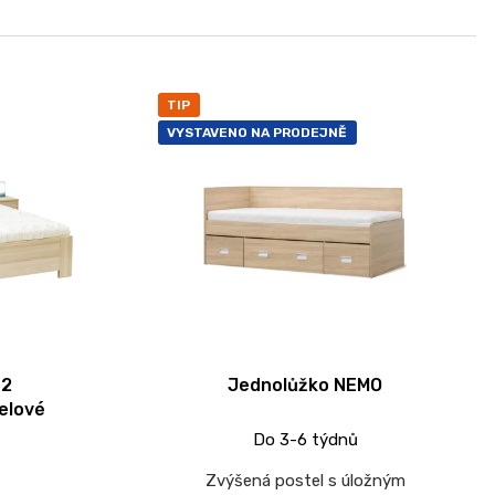
TIP
VYSTAVENO NA PRODEJNĚ
 2
Jednolůžko NEMO
elové
Do 3-6 týdnů
Zvýšená postel s úložným