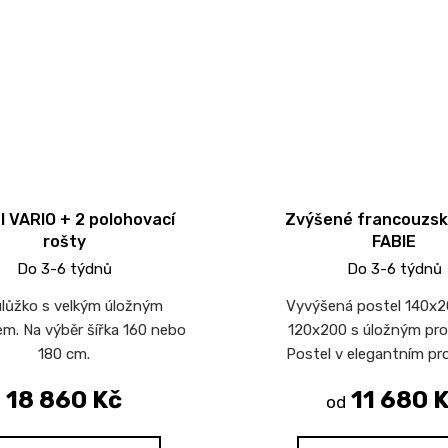
l VARIO + 2 polohovací
Zvýšené francouzsk
rošty
FABIE
Do 3-6 týdnů
Do 3-6 týdnů
lůžko s velkým úložným
Vyvýšená postel 140x
m. Na výběr šířka 160 nebo
120x200 s úložným pro
180 cm.
Postel v elegantním pr
18 860 Kč
11 680 
od