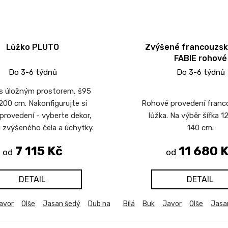
Lůžko PLUTO
Zvýšené francouzsk
FABIE rohové
Do 3-6 týdnů
Do 3-6 týdnů
 s úložným prostorem, š95
200 cm. Nakonfigurujte si
Rohové provedení fran
 provedení - vyberte dekor,
lůžka. Na výběr šířka 
u zvýšeného čela a úchytky.
140 cm.
7 115 Kč
11 680 
od
od
DETAIL
DETAIL
avor
Olše
Jasan šedý
Dub natur (dub sonoma)
Bílá
Buk
Javor
Dub bělený
Olše
Jasa
Du