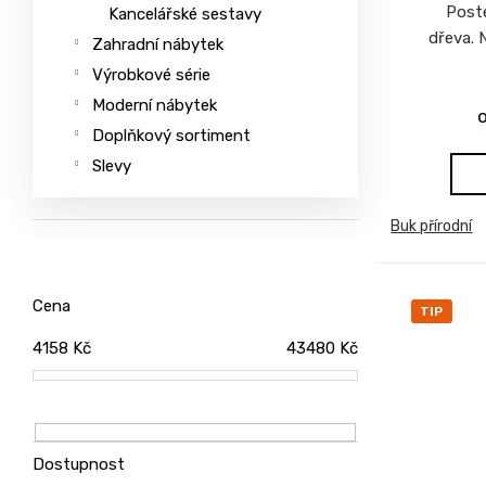
Post
Kancelářské sestavy
u
dřeva. 
č
Zahradní nábytek
u
Výrobkové série
j
Moderní nábytek
e
Doplňkový sortiment
m
e
Slevy
Buk přírodní
JEDNOLŮŽKO
NEMO
7
750
Cena
Kč
TIP
ŽIDLE
4158
Kč
43480
Kč
GOLDA
5
235
Kč
Dostupnost
TV
STOLEK