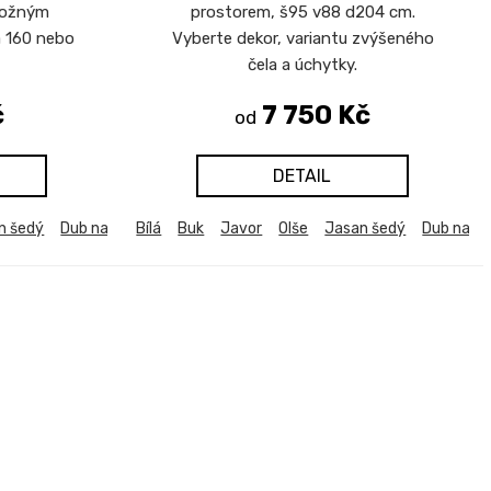
ložným
prostorem, š95 v88 d204 cm.
a 160 nebo
Vyberte dekor, variantu zvýšeného
čela a úchytky.
č
7 750 Kč
od
DETAIL
n šedý
Dub natur (dub sonoma)
Bílá
Buk
Javor
Dub bělený
Olše
Jasan šedý
Dub harmony
Dub natu
Dub k